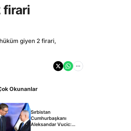
irari
üküm giyen 2 firari,
Çok Okunanlar
Sırbistan
Cumhurbaşkanı
Aleksandar Vucic:
İsrail ile SİHA