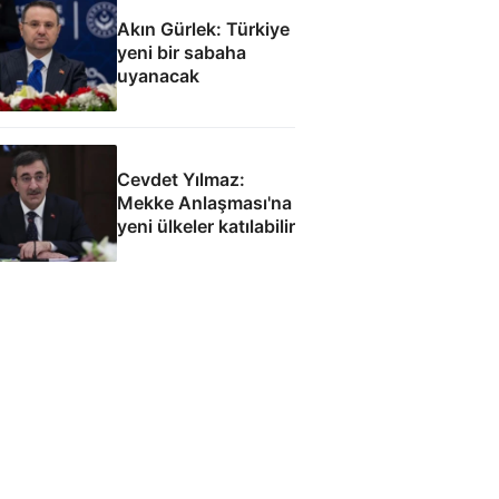
Akın Gürlek: Türkiye
yeni bir sabaha
uyanacak
Cevdet Yılmaz:
Mekke Anlaşması'na
yeni ülkeler katılabilir