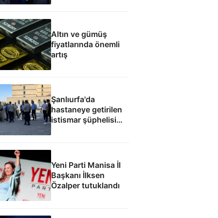
fabrikası açacağız
Altın ve gümüş
fiyatlarında önemli
artış
Şanlıurfa'da
hastaneye getirilen
istismar şüphelisi
silahlı saldırıda
öldürüldü
Yeni Parti Manisa İl
Başkanı İlksen
Özalper tutuklandı