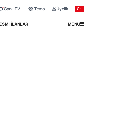
Canlı TV
Tema
Üyelik
MENU
ESMİ İLANLAR