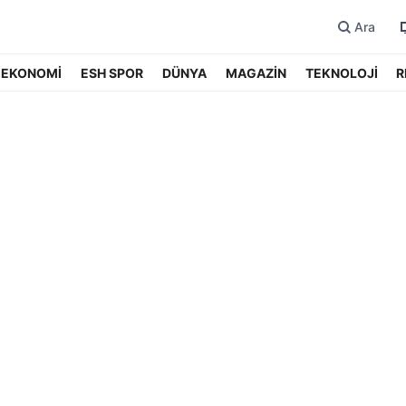
Ara
EKONOMİ
ESH SPOR
DÜNYA
MAGAZİN
TEKNOLOJİ
R