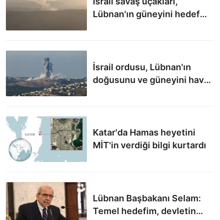
İsrail savaş uçakları,
Lübnan'ın güneyini hedef
aldı
İsrail ordusu, Lübnan'ın
doğusunu ve güneyini hava
saldırılarıyla hedef aldı
Katar'da Hamas heyetini
MİT'in verdiği bilgi kurtardı
Lübnan Başbakanı Selam:
Temel hedefim, devletin