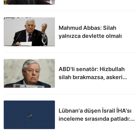
yeniden inşası
Mahmud Abbas: Silah
yalnızca devlette olmalı
ABD'li senatör: Hizbullah
silah bırakmazsa, askeri
müdahale devreye girer
Lübnan'a düşen İsrail İHA'sı
inceleme sırasında patladı: 2
asker öldü