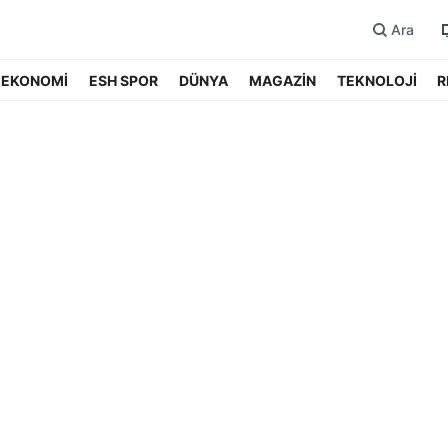
Ara
EKONOMİ
ESH SPOR
DÜNYA
MAGAZİN
TEKNOLOJİ
R