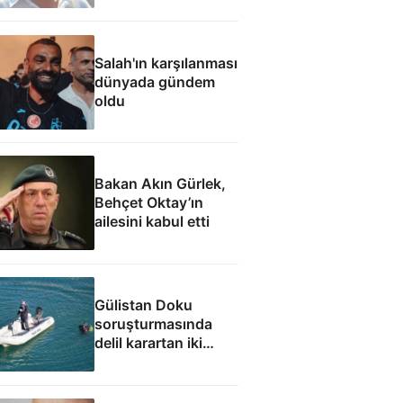
inanmıyorum
Salah'ın karşılanması
dünyada gündem
oldu
Bakan Akın Gürlek,
Behçet Oktay’ın
ailesini kabul etti
Gülistan Doku
soruşturmasında
delil karartan iki
dalgıç tutuklandı