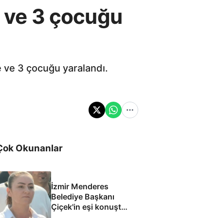
e ve 3 çocuğu
e ve 3 çocuğu yaralandı.
Çok Okunanlar
İzmir Menderes
Belediye Başkanı
Çiçek'in eşi konuştu:
Mesajlara