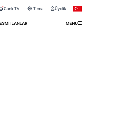
Canlı TV
Tema
Üyelik
MENU
ESMİ İLANLAR