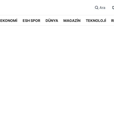
Ara
EKONOMİ
ESH SPOR
DÜNYA
MAGAZİN
TEKNOLOJİ
R