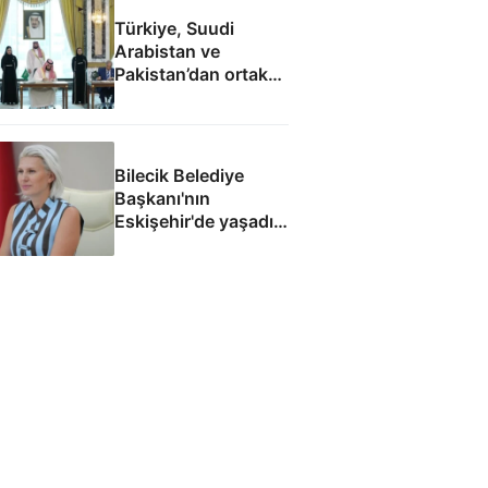
Türkiye, Suudi
Arabistan ve
Pakistan’dan ortak
savunma
anlaşmasının tam
metni
Bilecik Belediye
Başkanı'nın
Eskişehir'de yaşadığı
ortaya çıktı