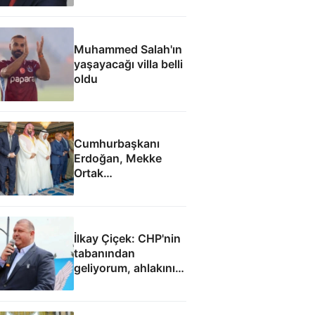
tespitler dosyada
Muhammed Salah'ın
yaşayacağı villa belli
oldu
Cumhurbaşkanı
Erdoğan, Mekke
Ortak
Anlaşması'ndan
sonra cuma namazı
kıldı
İlkay Çiçek: CHP'nin
tabanından
geliyorum, ahlakını
aldım