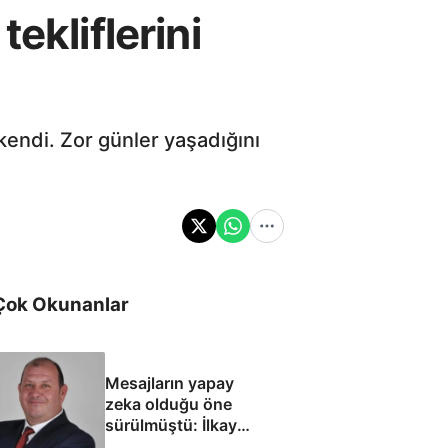
ekliflerini
kendi. Zor günler yaşadığını
Çok Okunanlar
Mesajların yapay
zeka olduğu öne
sürülmüştü: İlkay
Çiçek'le ilgili yeni