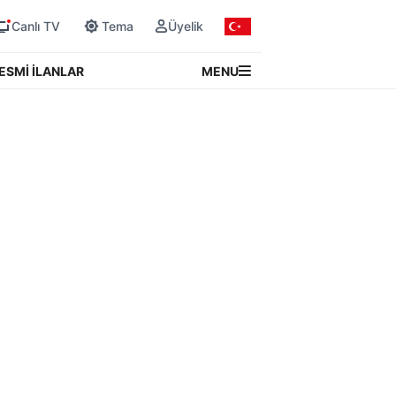
Canlı TV
Tema
Üyelik
MENU
ESMİ İLANLAR