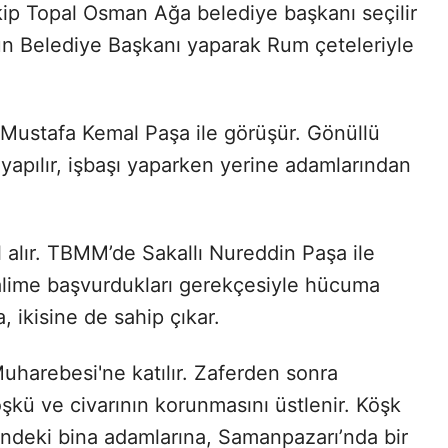
p Topal Osman Ağa belediye başkanı seçilir
un Belediye Başkanı yaparak Rum çeteleriyle
Mustafa Kemal Paşa ile görüşür. Gönüllü
apılır, işbaşı yaparken yerine adamlarından
l alır. TBMM’de Sakallı Nureddin Paşa ile
ezalime başvurdukları gerekçesiyle hücuma
 ikisine de sahip çıkar.
harebesi'ne katılır. Zaferden sonra
şkü ve civarının korunmasını üstlenir. Köşk
çindeki bina adamlarına, Samanpazarı’nda bir