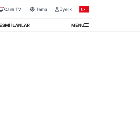
Canlı TV
Tema
Üyelik
MENU
ESMİ İLANLAR