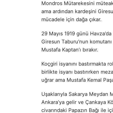
Mondros Mütarekesini müteaki
ama ardından kardeşini Gires
mücadele için dağa çıkar.
29 Mayıs 1919 günü Havza’da 
Giresun Taburu'nun komutanı y
Mustafa Kaptan’ı bırakır.
Koçgiri isyanını bastırmakta ro
birlikte isyanı bastırırken m
uğrar ama Mustafa Kemal Paşa,
Uşaklarıyla Sakarya Meydan Mu
Ankara’ya gelir ve Çankaya Kö
civarındaki Papazın Bağı ile i