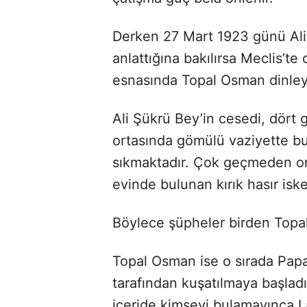
Derken 27 Mart 1923 günü Ali 
anlattığına bakılırsa Meclis’
esnasında Topal Osman dinleyi
Ali Şükrü Bey’in cesedi, dört
ortasında gömülü vaziyette bulu
sıkmaktadır. Çok geçmeden on
evinde bulunan kırık hasır iske
Böylece şüpheler birden Topal
Topal Osman ise o sırada Papaz
tarafından kuşatılmaya başladı
içeride kimseyi bulamayınca La