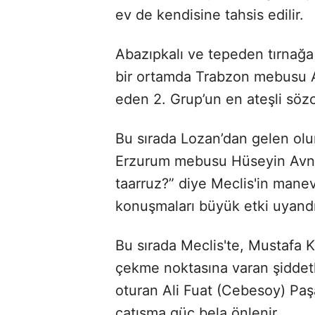
ev de kendisine tahsis edilir.
Abazıpkalı ve tepeden tırnağa s
bir ortamda Trabzon mebusu Al
eden 2. Grup’un en ateşli söz
Bu sırada Lozan’dan gelen olu
Erzurum mebusu Hüseyin Avni (
taarruz?” diye Meclis'in manevî
konuşmaları büyük etki uyandır
Bu sırada Meclis'te, Mustafa 
çekme noktasına varan şiddetl
oturan Ali Fuat (Cebesoy) Paşa
çatışma güç bela önlenir.