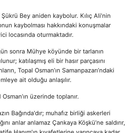
Şükrü Bey aniden kaybolur. Kılıç Ali’nin
te onun kaybolması hakkındaki konuşmalar
ci locasında oturmaktadır.
 gün sonra Mühye köyünde bir tarlanın
nur; katılaşmış eli bir hasır parçasını
ların, Topal Osman’ın Samanpazarı’ndaki
mleye ait olduğu anlaşılır.
 Osman’ın üzerinde toplanır.
ın Bağında'dır; muhafız birliği askerleri
ğını anlar anlamaz Çankaya Köşkü’ne saldırır,
tife Hanım’ın kıyafetlerine varıncaya kadar