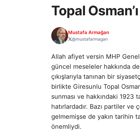
Topal Osman’ı
Mustafa Armağan
@mustafarmagan
Allah afiyet versin MHP Genel 
güncel meseleler hakkında deği
çıkışlarıyla tanınan bir siyase
birlikte Giresunlu Topal Osman 
sunması ve hakkındaki 1923 tar
hatırlardadır. Bazı partiler ve 
gelmemişse de yakın tarihin ta
önemliydi.