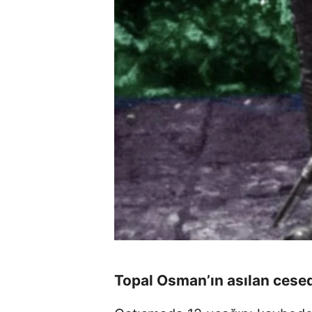
Topal Osman’ın asılan cese