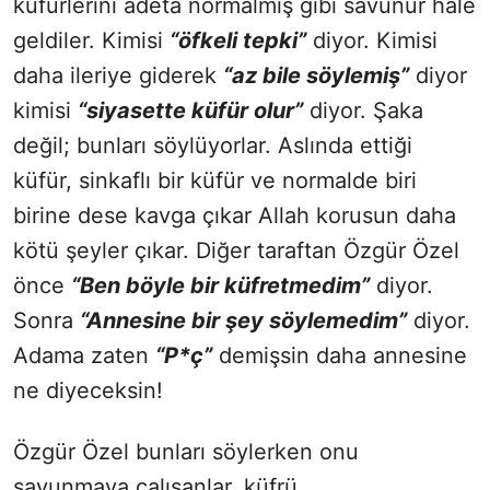
küfürlerini adeta normalmiş gibi savunur hale
geldiler. Kimisi
“öfkeli tepki”
diyor. Kimisi
daha ileriye giderek
“az bile söylemiş”
diyor
kimisi
“siyasette küfür olur”
diyor. Şaka
değil; bunları söylüyorlar. Aslında ettiği
küfür, sinkaflı bir küfür ve normalde biri
birine dese kavga çıkar Allah korusun daha
kötü şeyler çıkar. Diğer taraftan Özgür Özel
önce
“Ben böyle bir küfretmedim”
diyor.
Sonra
“Annesine bir şey söylemedim”
diyor.
Adama zaten
“P*ç”
demişsin daha annesine
ne diyeceksin!
Özgür Özel bunları söylerken onu
savunmaya çalışanlar, küfrü