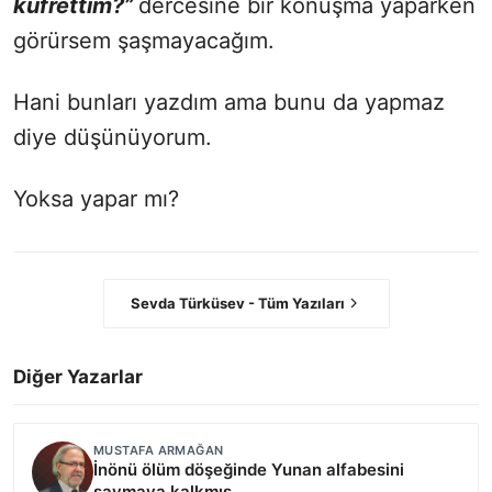
küfrettim?”
dercesine bir konuşma yaparken
görürsem şaşmayacağım.
Hani bunları yazdım ama bunu da yapmaz
diye düşünüyorum.
Yoksa yapar mı?
Sevda Türküsev - Tüm Yazıları
Diğer Yazarlar
MUSTAFA ARMAĞAN
İnönü ölüm döşeğinde Yunan alfabesini
saymaya kalkmış