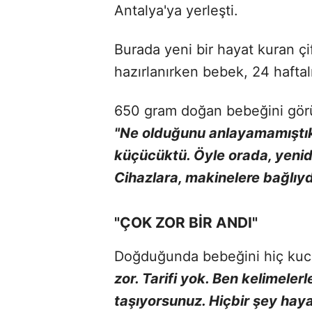
Antalya'ya yerleşti.
Burada yeni bir hayat kuran çif
hazırlanırken bebek, 24 hafta
650 gram doğan bebeğini görü
"Ne olduğunu anlayamamıştık
küçücüktü. Öyle orada, yeni
Cihazlara, makinelere bağlıyd
"ÇOK ZOR BİR ANDI"
Doğduğunda bebeğini hiç kucağ
zor. Tarifi yok. Ben kelimele
taşıyorsunuz. Hiçbir şey hayal