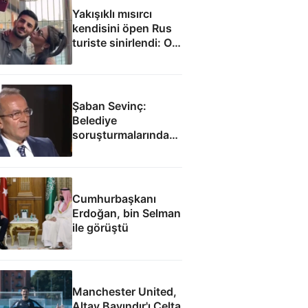
Yakışıklı mısırcı
kendisini öpen Rus
turiste sinirlendi: O
anlar kamerada
Şaban Sevinç:
Belediye
soruşturmalarında
savunulamayacak
durumlar var
Cumhurbaşkanı
Erdoğan, bin Selman
ile görüştü
Manchester United,
Altay Bayındır'ı Celta