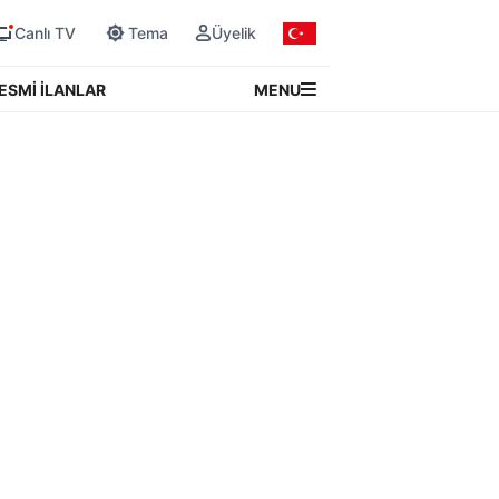
Canlı TV
Tema
Üyelik
MENU
ESMİ İLANLAR