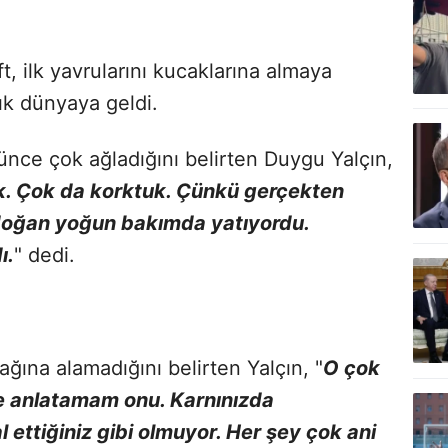
t, ilk yavrularını kucaklarına almaya
lık dünyaya geldi.
nce çok ağladığını belirten Duygu Yalçın,
. Çok da korktuk. Çünkü gerçekten
doğan yoğun bakımda yatıyordu.
ı.
" dedi.
ına alamadığını belirten Yalçın, "
O çok
rle anlatamam onu. Karnınızda
 ettiğiniz gibi olmuyor. Her şey çok ani