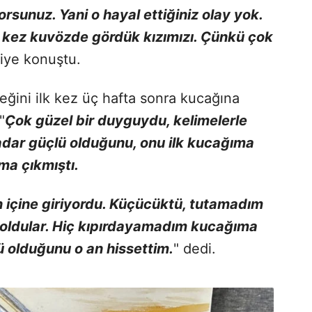
rsunuz. Yani o hayal ettiğiniz olay yok.
İlk kez kuvözde gördük kızımızı. Çünkü çok
diye konuştu.
eğini ilk kez üç hafta sonra kucağına
"
Çok güzel bir duyguydu, kelimelerle
adar güçlü olduğunu, onu ilk kucağıma
ma çıkmıştı.
 içine giriyordu. Küçücüktü, tutamadım
ı oldular. Hiç kıpırdayamadım kucağıma
ü olduğunu o an hissettim.
" dedi.