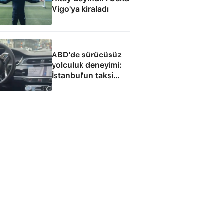
Vigo'ya kiraladı
ABD'de sürücüsüz
yolculuk deneyimi:
İstanbul'un taksi
sorununa çözüm
olacak