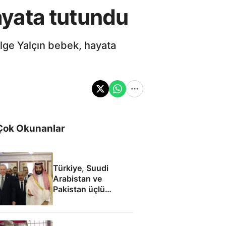
yata tutundu
lge Yalçın bebek, hayata
Çok Okunanlar
Türkiye, Suudi
Arabistan ve
Pakistan üçlü
savunma anlaşması
imzaladı