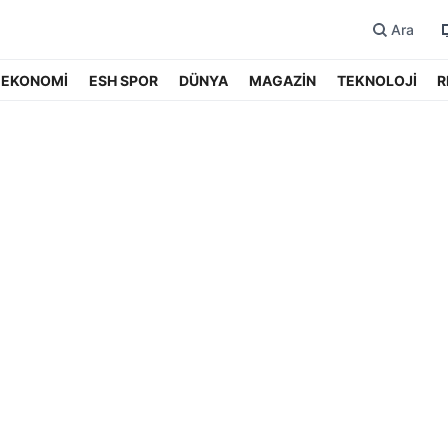
Ara
EKONOMİ
ESH SPOR
DÜNYA
MAGAZİN
TEKNOLOJİ
R