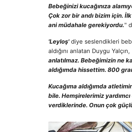
Bebeğinizi kucağınıza alamıyo
Çok zor bir andı bizim için. 
ani müdahale gerekiyordu.
" 
'Leyloş'
diye seslendikleri beb
aldığını anlatan Duygu Yalçın, 
anlatılmaz. Bebeğimizin ne k
aldığımda hissettim. 800 gra
Kucağıma aldığımda atletimin
bile. Hemşirelerimiz yardımc
verdiklerinde. Onun çok güçl