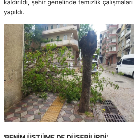
kaldırıldı, şehir genelinde temizlik çalışmaları
yapıldı.
'BENİM ÜSTÜME DE DÜŞEBİLİRDİ'