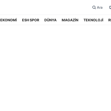
Ara
EKONOMİ
ESH SPOR
DÜNYA
MAGAZİN
TEKNOLOJİ
R