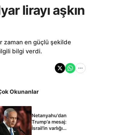
lyar lirayı aşkın
er zaman en güçlü şekilde
gili bilgi verdi.
Çok Okunanlar
Netanyahu'dan
Trump'a mesaj:
İsrail'in varlığı
müzakere konusu