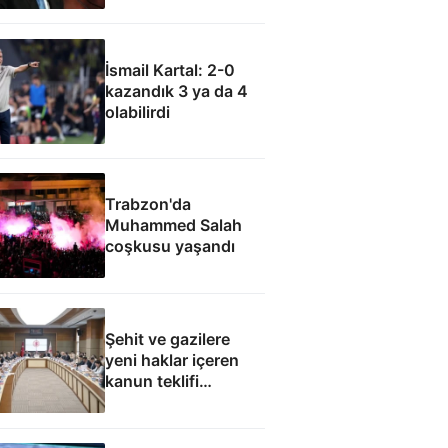
olamaz
İsmail Kartal: 2-0
kazandık 3 ya da 4
olabilirdi
Trabzon'da
Muhammed Salah
coşkusu yaşandı
Şehit ve gazilere
yeni haklar içeren
kanun teklifi
komisyondan geçti