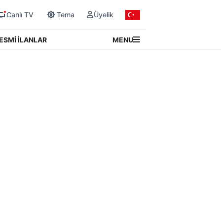
Canlı TV
Tema
Üyelik
MENU
ESMİ İLANLAR