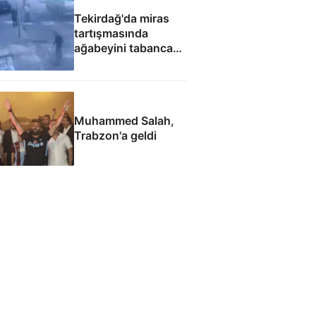
Tekirdağ'da miras
tartışmasında
ağabeyini tabanca
ile yaraladığı anlar
kamerada
Muhammed Salah,
Trabzon'a geldi