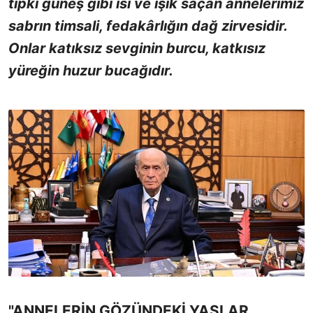
tıpkı güneş gibi ısı ve ışık saçan annelerimiz
sabrın timsali, fedakârlığın dağ zirvesidir.
Onlar katıksız sevginin burcu, katkısız
yüreğin huzur bucağıdır.
"ANNELERİN GÖZÜNDEKİ YAŞLAR