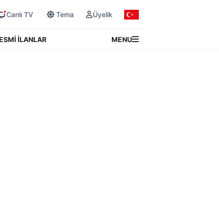
Canlı TV
Tema
Üyelik
MENU
ESMİ İLANLAR