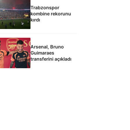
Trabzonspor
kombine rekorunu
kırdı
Arsenal, Bruno
Guimaraes
transferini açıkladı