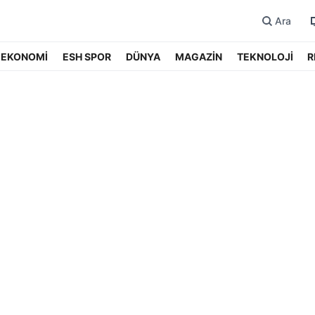
Ara
EKONOMİ
ESH SPOR
DÜNYA
MAGAZİN
TEKNOLOJİ
R