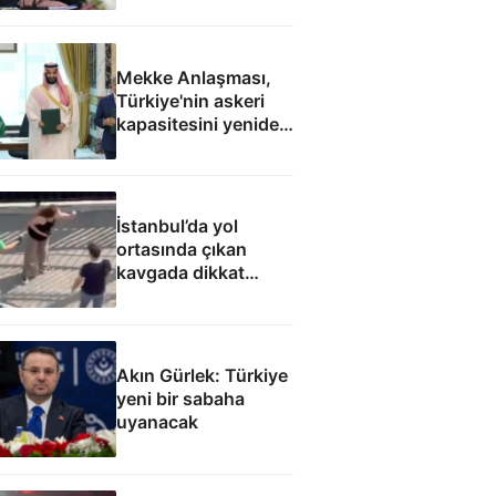
Mekke Anlaşması,
Türkiye'nin askeri
kapasitesini yeniden
uluslararası
kamuoyunun
gündemine getirdi
İstanbul’da yol
ortasında çıkan
kavgada dikkat
çeken söz: Kocanı
aldım elinden, çatla
Akın Gürlek: Türkiye
yeni bir sabaha
uyanacak