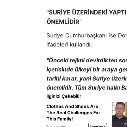
"SURİYE ÜZERİNDEKİ YAPT
ÖNEMLİDİR"
Suriye Cumhurbaşkanı ise Don
ifadeleri kullandı:
"Önceki rejimi devirdikten son
içerisinde ülkeyi bir araya ge
tarihi karar, yani Suriye üzer
önemlidir. Tüm Suriye halkı 