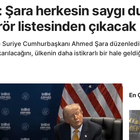
 Şara herkesin saygı d
erör listesinden çıkacak
 Suriye Cumhurbaşkanı Ahmed Şara düzenledikle
arılacağını, ülkenin daha istikrarlı bir hale geldi
En 