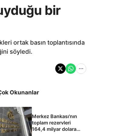
uyduğu bir
ri ortak basın toplantısında
ğini söyledi.
Çok Okunanlar
Merkez Bankası'nın
toplam rezervleri
164,4 milyar dolara
yükseldi