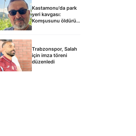
Kastamonu'da park
yeri kavgası:
Komşusunu öldürüp
evini ve aracını ateşe
verdi
Trabzonspor, Salah
için imza töreni
düzenledi