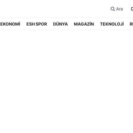
Ara
EKONOMİ
ESH SPOR
DÜNYA
MAGAZİN
TEKNOLOJİ
R