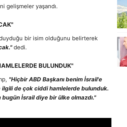
ni gelişmeler yaşandı.
CAK"
duyduğu bir isim olduğunu belirterek
acak."
dedi.
İ HAMLELERDE BULUNDUK"
ump,
"Hiçbir ABD Başkanı benim İsrail'e
 ilgili de çok ciddi hamlelerde bulunduk.
ugün İsrail diye bir ülke olmazdı."