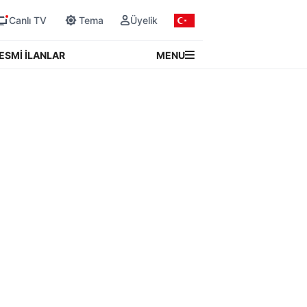
Canlı TV
Tema
Üyelik
MENU
ESMİ İLANLAR