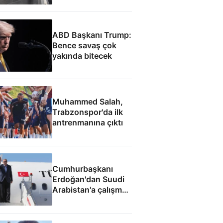
ABD Başkanı Trump:
Bence savaş çok
yakında bitecek
Muhammed Salah,
Trabzonspor'da ilk
antrenmanına çıktı
Cumhurbaşkanı
Erdoğan'dan Suudi
Arabistan'a çalışma
ziyareti