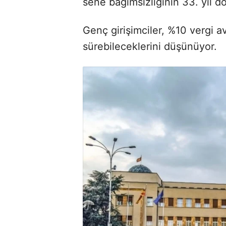
sene bağımsızlığının 33. yıl 
Genç girişimciler, %10 vergi a
sürebileceklerini düşünüyor.