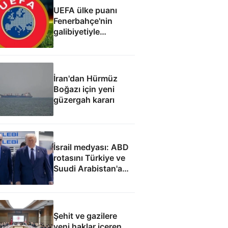
UEFA ülke puanı
Fenerbahçe'nin
galibiyetiyle
güncellendi
İran'dan Hürmüz
Boğazı için yeni
güzergah kararı
İsrail medyası: ABD
rotasını Türkiye ve
Suudi Arabistan'a
çevirdi
Şehit ve gazilere
yeni haklar içeren