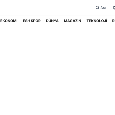
Ara
EKONOMİ
ESH SPOR
DÜNYA
MAGAZİN
TEKNOLOJİ
R