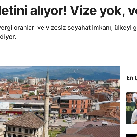
tini alıyor! Vize yok, v
i oranları ve vizesiz seyahat imkanı, ülkeyi giri
diyor.
En 