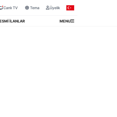
Canlı TV
Tema
Üyelik
MENU
ESMİ İLANLAR