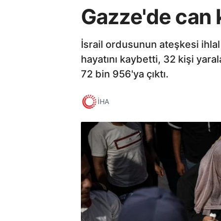
Gazze'de can k
İsrail ordusunun ateşkesi ihla
hayatını kaybetti, 32 kişi yara
72 bin 956'ya çıktı.
İHA