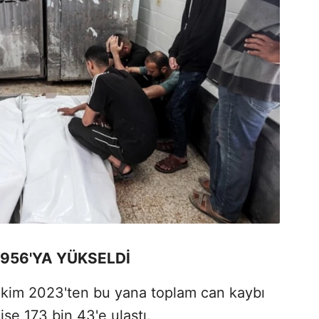
 956'YA YÜKSELDİ
 7 Ekim 2023'ten bu yana toplam can kaybı
 ise 173 bin 43'e ulaştı.