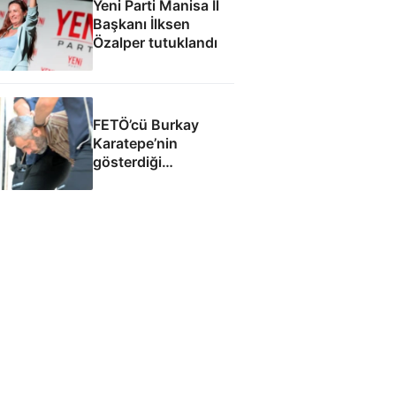
Yeni Parti Manisa İl
Başkanı İlksen
Özalper tutuklandı
FETÖ’cü Burkay
Karatepe’nin
gösterdiği
bölgelerde silah ve
mühimmat
bulunamadı