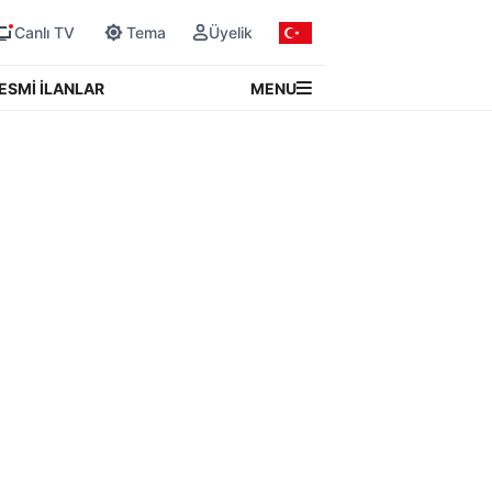
Canlı TV
Tema
Üyelik
MENU
ESMİ İLANLAR