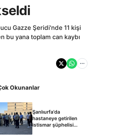
seldi
nucu Gazze Şeridi'nde 11 kişi
'ten bu yana toplam can kaybı
Çok Okunanlar
Şanlıurfa'da
hastaneye getirilen
istismar şüphelisi
silahlı saldırıda
öldürüldü