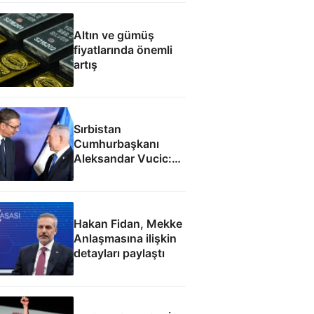
Altın ve gümüş
fiyatlarında önemli
artış
Sırbistan
Cumhurbaşkanı
Aleksandar Vucic:
İsrail ile SİHA
fabrikası açacağız
Hakan Fidan, Mekke
Anlaşmasına ilişkin
detayları paylaştı