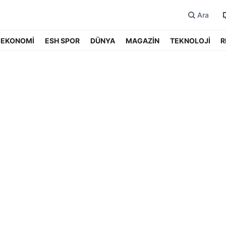
Ara
EKONOMİ
ESH SPOR
DÜNYA
MAGAZİN
TEKNOLOJİ
R