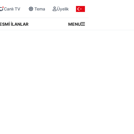
Canlı TV
Tema
Üyelik
MENU
ESMİ İLANLAR