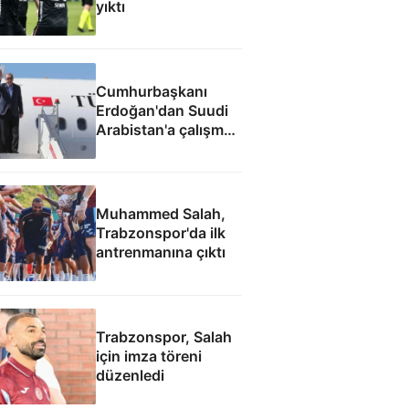
yıktı
Cumhurbaşkanı
Erdoğan'dan Suudi
Arabistan'a çalışma
ziyareti
Muhammed Salah,
Trabzonspor'da ilk
antrenmanına çıktı
Trabzonspor, Salah
için imza töreni
düzenledi