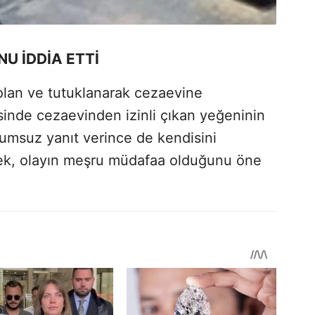
 İDDİA ETTİ
 olan ve tutuklanarak cezaevine
sinde cezaevinden izinli çıkan yeğeninin
lumsuz yanıt verince de kendisini
rek, olayın meşru müdafaa olduğunu öne