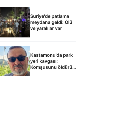
Suriye'de patlama
meydana geldi: Ölü
ve yaralılar var
Kastamonu'da park
yeri kavgası:
Komşusunu öldürüp
evini ve aracını ateşe
verdi