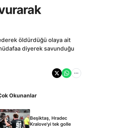
 vurarak
ederek öldürdüğü olaya ait
u müdafaa diyerek savunduğu
Çok Okunanlar
Beşiktaş, Hradec
Kralove'yi tek golle