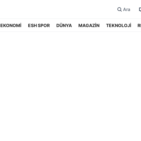
Ara
EKONOMİ
ESH SPOR
DÜNYA
MAGAZİN
TEKNOLOJİ
R