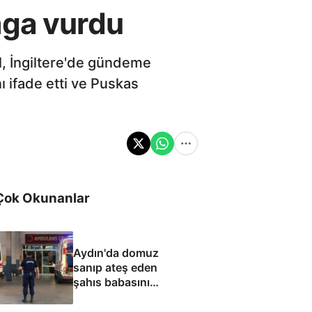
mga vurdu
l, İngiltere'de gündeme
ı ifade etti ve Puskas
Çok Okunanlar
Aydın'da domuz
sanıp ateş eden
şahıs babasını
öldürdü