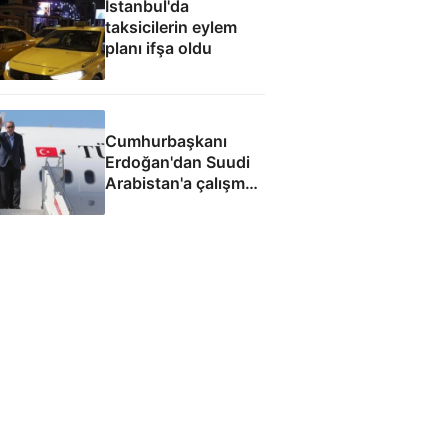
İstanbul'da
taksicilerin eylem
planı ifşa oldu
Cumhurbaşkanı
Erdoğan'dan Suudi
Arabistan'a çalışma
ziyareti