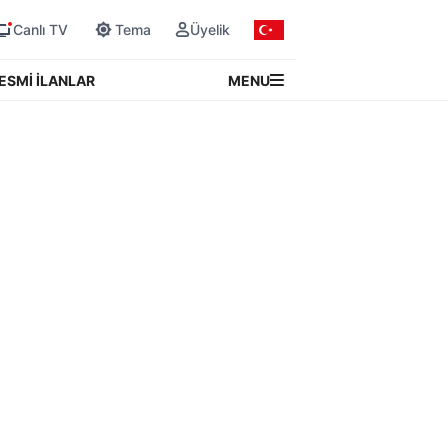
Canlı TV
Tema
Üyelik
MENU
ESMİ İLANLAR