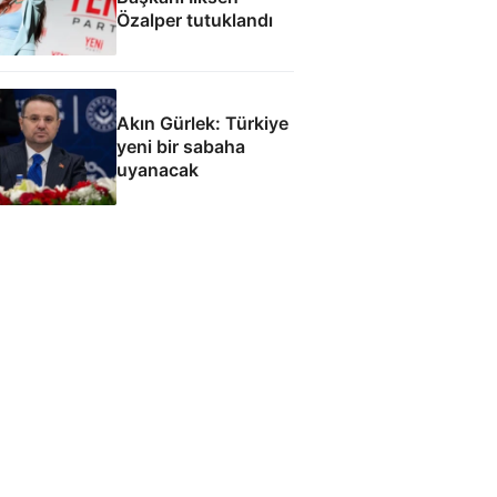
Özalper tutuklandı
Akın Gürlek: Türkiye
yeni bir sabaha
uyanacak