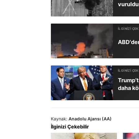
vuruldu
ABD'den 
Trump’ta
daha kö
Kaynak:
Anadolu Ajansı (AA)