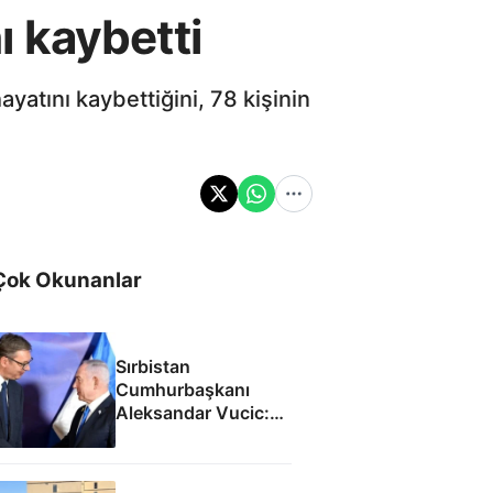
ı kaybetti
ayatını kaybettiğini, 78 kişinin
Çok Okunanlar
Sırbistan
Cumhurbaşkanı
Aleksandar Vucic:
İsrail ile SİHA
fabrikası açacağız