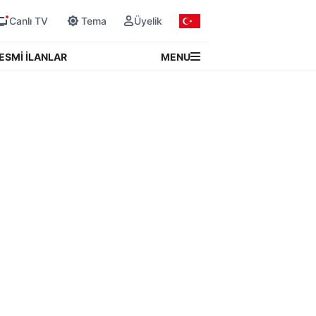
Canlı TV
Tema
Üyelik
MENU
ESMİ İLANLAR