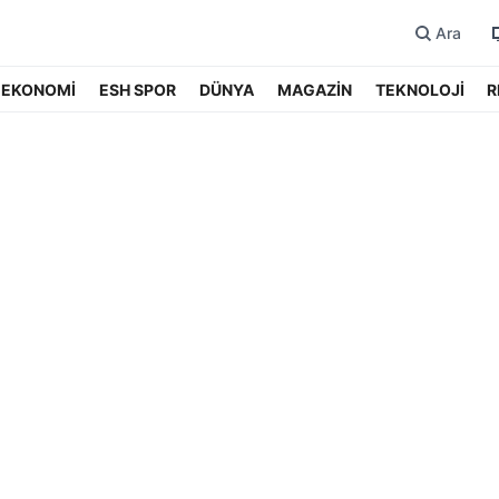
Ara
EKONOMİ
ESH SPOR
DÜNYA
MAGAZİN
TEKNOLOJİ
R