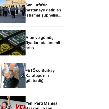
Şanlıurfa'da
hastaneye getirilen
istismar şüphelisi
silahlı saldırıda
öldürüldü
Altın ve gümüş
fiyatlarında önemli
artış
FETÖ’cü Burkay
Karatepe’nin
gösterdiği
bölgelerde silah ve
mühimmat
bulunamadı
Yeni Parti Manisa İl
Başkanı İlksen