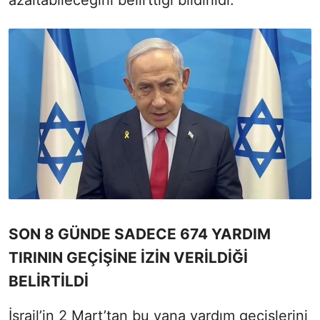
azaltabileceğini belirttiği bildirildi.
SON 8 GÜNDE SADECE 674 YARDIM
TIRININ GEÇİŞİNE İZİN VERİLDİĞİ
BELİRTİLDİ
İsrail’in 2 Mart’tan bu yana yardım geçişlerini