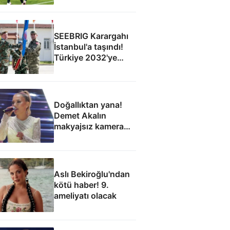
SEEBRIG Karargahı
İstanbul'a taşındı!
Türkiye 2032'ye
kadar ev sahibi
Doğallıktan yana!
Demet Akalın
makyajsız kamera
karşısına geçti
Aslı Bekiroğlu'ndan
kötü haber! 9.
ameliyatı olacak