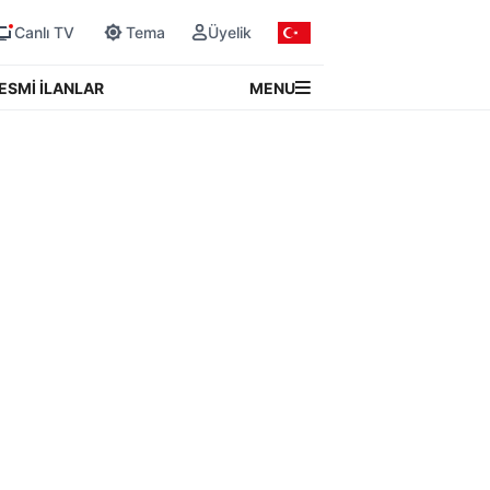
Canlı TV
Tema
Üyelik
MENU
ESMİ İLANLAR