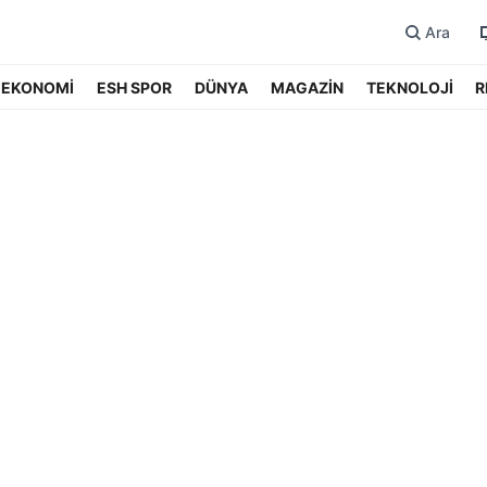
Ara
EKONOMİ
ESH SPOR
DÜNYA
MAGAZİN
TEKNOLOJİ
R