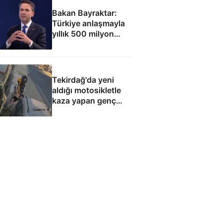
Bakan Bayraktar:
Türkiye anlaşmayla
yıllık 500 milyon
dolar taşıma geliri
elde edecek
Tekirdağ'da yeni
aldığı motosikletle
kaza yapan genç
can verdi