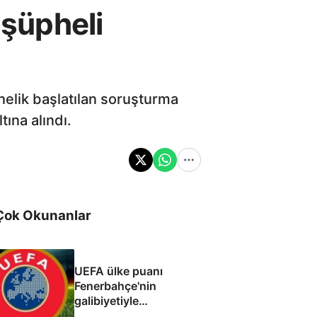
 şüpheli
nelik başlatılan soruşturma
tına alındı.
Çok Okunanlar
UEFA ülke puanı
Fenerbahçe'nin
galibiyetiyle
güncellendi