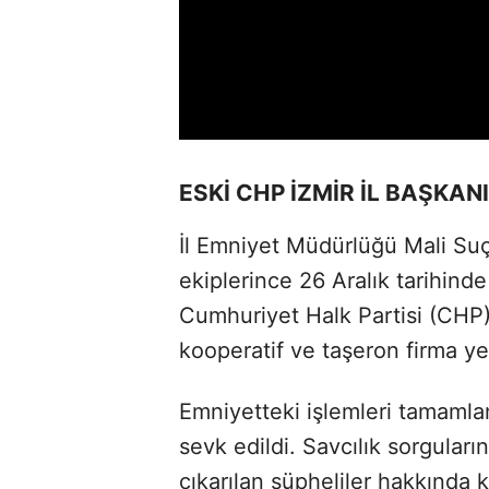
ESKİ CHP İZMİR İL BAŞKAN
İl Emniyet Müdürlüğü Mali Su
ekiplerince 26 Aralık tarihin
Cumhuriyet Halk Partisi (CHP) 
kooperatif ve taşeron firma yetk
Emniyetteki işlemleri tamamlan
sevk edildi. Savcılık sorgular
çıkarılan şüpheliler hakkında ka