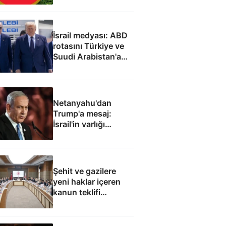
İsrail medyası: ABD
rotasını Türkiye ve
Suudi Arabistan'a
çevirdi
Netanyahu'dan
Trump'a mesaj:
İsrail'in varlığı
müzakere konusu
olamaz
Şehit ve gazilere
yeni haklar içeren
kanun teklifi
komisyondan geçti