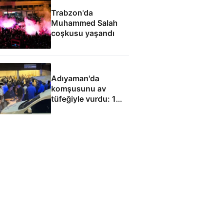
Trabzon'da
Muhammed Salah
coşkusu yaşandı
Adıyaman'da
komşusunu av
tüfeğiyle vurdu: 1
ölü, 1 yaralı