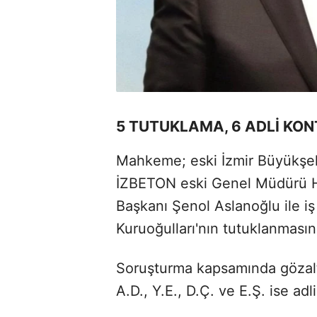
5 TUTUKLAMA, 6 ADLİ KO
Mahkeme; eski İzmir Büyükşeh
İZBETON eski Genel Müdürü He
Başkanı Şenol Aslanoğlu ile iş 
Kuruoğulları'nın tutuklanmasın
Soruşturma kapsamında gözaltı
A.D., Y.E., D.Ç. ve E.Ş. ise adli