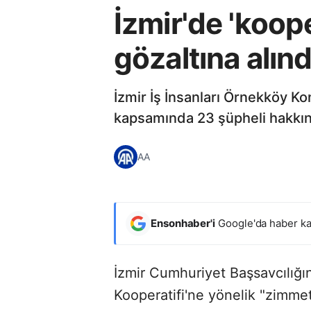
İzmir'de 'koop
gözaltına alınd
İzmir İş İnsanları Örnekköy Ko
kapsamında 23 şüpheli hakkında 
AA
Ensonhaber'i
Google'da haber ka
İzmir Cumhuriyet Başsavcılığın
Kooperatifi'ne yönelik "zimmet"