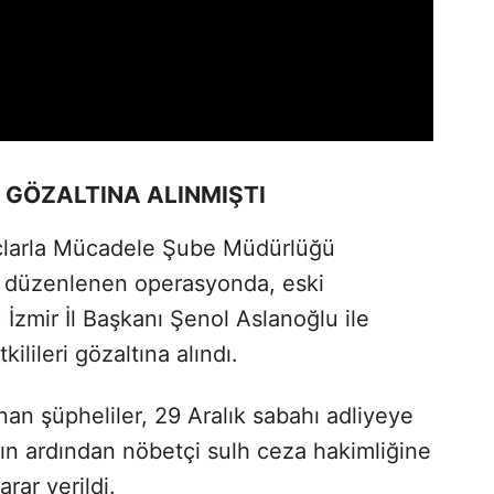
I GÖZALTINA ALINMIŞTI
çlarla Mücadele Şube Müdürlüğü
de düzenlenen operasyonda, eski
İzmir İl Başkanı Şenol Aslanoğlu ile
ilileri gözaltına alındı.
an şüpheliler, 29 Aralık sabahı adliyeye
ının ardından nöbetçi sulh ceza hakimliğine
rar verildi.