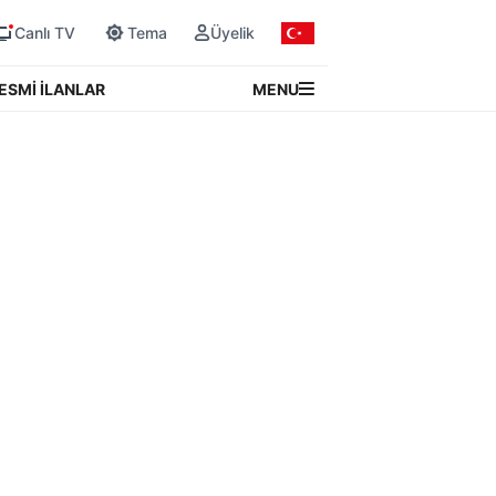
Canlı TV
Tema
Üyelik
MENU
ESMİ İLANLAR