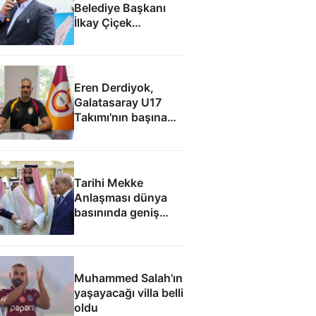
Belediye Başkanı
İlkay Çiçek
tutuklandı
Eren Derdiyok,
Galatasaray U17
Takımı'nın başına
geçti
Tarihi Mekke
Anlaşması dünya
basınında geniş
yankı uyandırdı
Muhammed Salah'ın
yaşayacağı villa belli
oldu