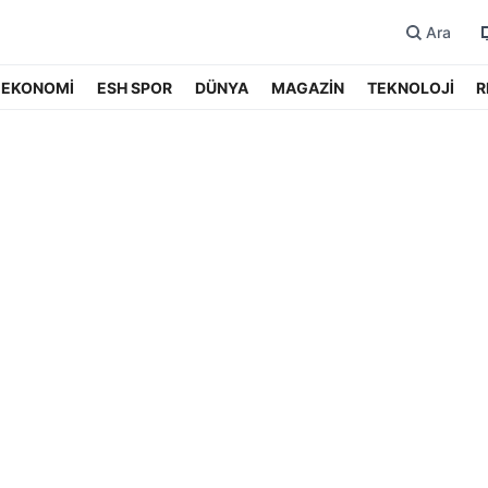
Ara
EKONOMİ
ESH SPOR
DÜNYA
MAGAZİN
TEKNOLOJİ
R