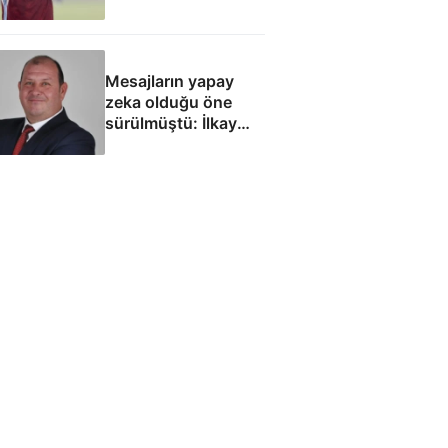
Mesajların yapay
zeka olduğu öne
sürülmüştü: İlkay
Çiçek'le ilgili yeni
tespitler dosyada