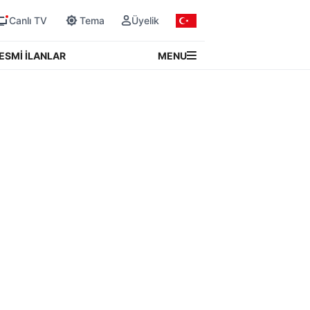
Canlı TV
Tema
Üyelik
MENU
ESMİ İLANLAR