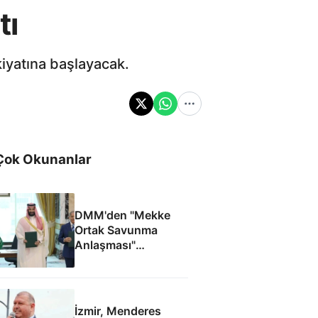
tı
iyatına başlayacak.
Çok Okunanlar
DMM'den "Mekke
Ortak Savunma
Anlaşması"
iddialarına yalanlama
İzmir, Menderes