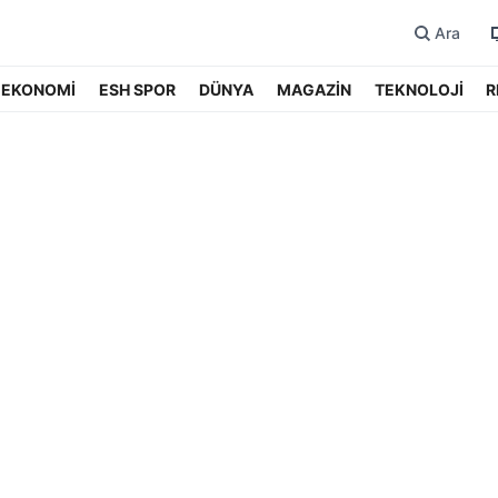
Ara
EKONOMİ
ESH SPOR
DÜNYA
MAGAZİN
TEKNOLOJİ
R