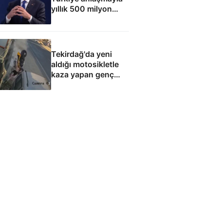
yıllık 500 milyon
dolar taşıma geliri
elde edecek
Tekirdağ'da yeni
aldığı motosikletle
kaza yapan genç
can verdi