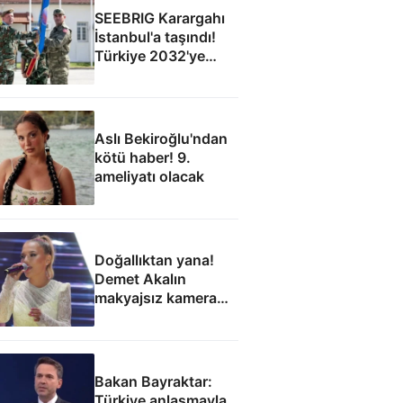
SEEBRIG Karargahı
İstanbul'a taşındı!
Türkiye 2032'ye
kadar ev sahibi
Aslı Bekiroğlu'ndan
kötü haber! 9.
ameliyatı olacak
Doğallıktan yana!
Demet Akalın
makyajsız kamera
karşısına geçti
Bakan Bayraktar:
Türkiye anlaşmayla