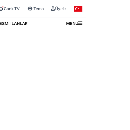
Canlı TV
Tema
Üyelik
MENU
ESMİ İLANLAR