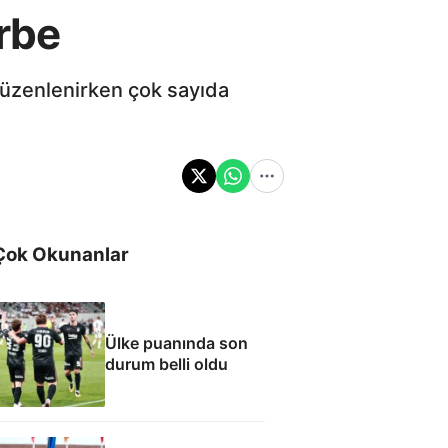
arbe
düzenlenirken çok sayıda
Çok Okunanlar
Ülke puanında son
durum belli oldu