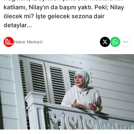
katliamı, Nilay'ın da başını yaktı. Peki; Nilay
ölecek mi? İşte gelecek sezona dair
detaylar...
Haber Merkezi