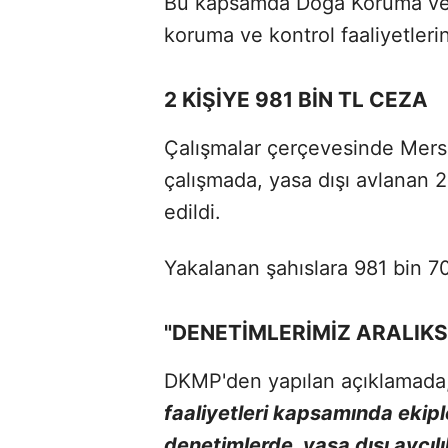
Bu kapsamda Doğa Koruma ve M
koruma ve kontrol faaliyetleri
2 KİŞİYE 981 BİN TL CEZA
Çalışmalar çerçevesinde Mersin'
çalışmada, yasa dışı avlanan 2
edildi.
Yakalanan şahıslara 981 bin 70
"DENETİMLERİMİZ ARALIKS
DKMP'den yapılan açıklamada
faaliyetleri kapsamında ekipl
denetimlerde, yasa dışı avcılı