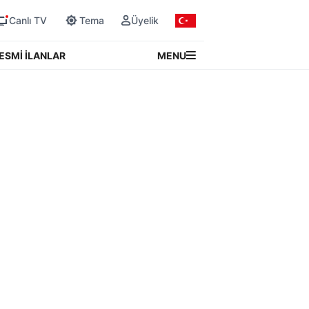
Canlı TV
Tema
Üyelik
MENU
ESMİ İLANLAR