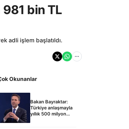
 981 bin TL
ek adli işlem başlatıldı.
Çok Okunanlar
Bakan Bayraktar:
Türkiye anlaşmayla
yıllık 500 milyon
dolar taşıma geliri
elde edecek