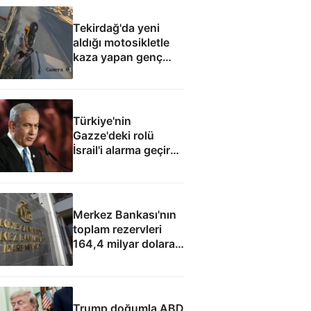
Tekirdağ'da yeni
aldığı motosikletle
kaza yapan genç
can verdi
Türkiye'nin
Gazze'deki rolü
İsrail'i alarma geçirdi:
Netanyahu'dan ABD
hamlesi
Merkez Bankası'nın
toplam rezervleri
164,4 milyar dolara
yükseldi
Trump doğumla ABD