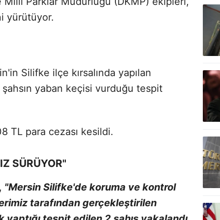
illi Parklar Müdürlüğü (DKMP) ekipleri,
ni yürütüyor.
in Silifke ilçe kırsalında yapılan
 şahsın yaban keçisi vurduğu tespit
8 TL para cezası kesildi.
IZ SÜRÜYOR"
,
"Mersin Silifke'de koruma ve kontrol
erimiz tarafından gerçekleştirilen
k yaptığı tespit edilen 2 şahıs yakalandı.