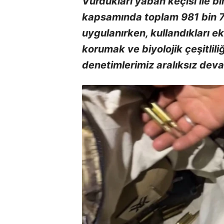
Vurdukları yaban keçisi ile bi
kapsamında toplam 981 bin 70
uygulanırken, kullandıkları e
korumak ve biyolojik çeşitlili
denetimlerimiz aralıksız dev