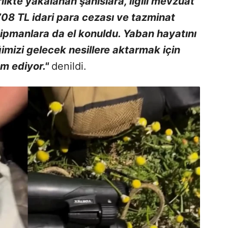
rlikte yakalanan şahıslara, ilgili mevzuat
8 TL idari para cezası ve tazminat
kipmanlara da el konuldu. Yaban hayatını
ğimizi gelecek nesillere aktarmak için
am ediyor."
denildi.