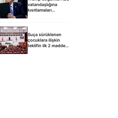
vatandaşlığına
kısıtlamaları
genişleten
kararnameleri
imzaladı
Suça sürüklenen
çocuklara ilişkin
teklifin ilk 2 maddesi
kabul edildi