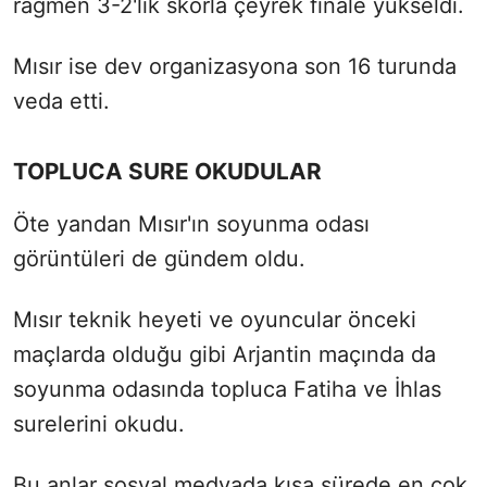
rağmen 3-2'lik skorla çeyrek finale yükseldi.
Mısır ise dev organizasyona son 16 turunda
veda etti.
TOPLUCA SURE OKUDULAR
Öte yandan Mısır'ın soyunma odası
görüntüleri de gündem oldu.
Mısır teknik heyeti ve oyuncular önceki
maçlarda olduğu gibi Arjantin maçında da
soyunma odasında topluca Fatiha ve İhlas
surelerini okudu.
Bu anlar sosyal medyada kısa sürede en çok