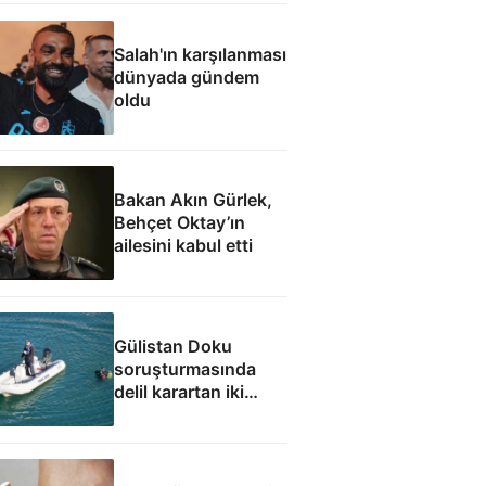
Salah'ın karşılanması
dünyada gündem
oldu
Bakan Akın Gürlek,
Behçet Oktay’ın
ailesini kabul etti
Gülistan Doku
soruşturmasında
delil karartan iki
dalgıç tutuklandı