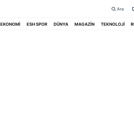
Ara
EKONOMİ
ESH SPOR
DÜNYA
MAGAZİN
TEKNOLOJİ
R