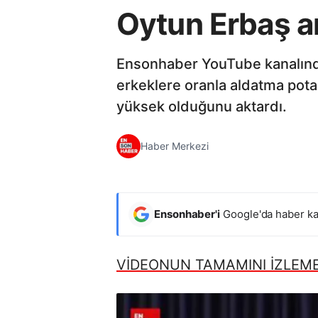
Oytun Erbaş an
Ensonhaber YouTube kanalında k
erkeklere oranla aldatma pota
yüksek olduğunu aktardı.
Haber Merkezi
Ensonhaber'i
Google'da haber ka
VİDEONUN TAMAMINI İZLEMEK