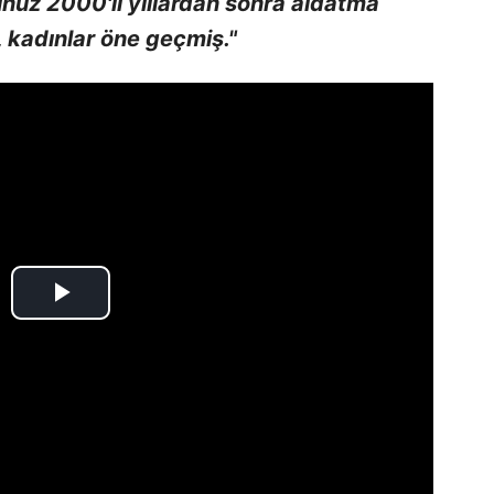
uz 2000'li yıllardan sonra aldatma
 kadınlar öne geçmiş."