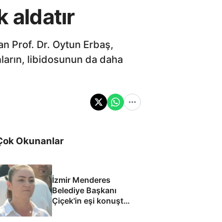
 aldatır
an Prof. Dr. Oytun Erbaş,
nların, libidosunun da daha
Çok Okunanlar
İzmir Menderes
Belediye Başkanı
Çiçek'in eşi konuştu:
Mesajlara
inanmıyorum