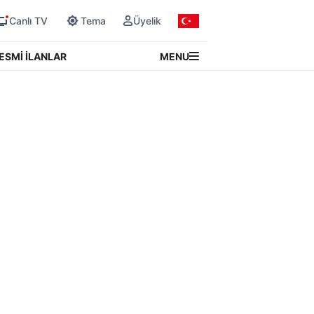
Canlı TV
Tema
Üyelik
MENU
ESMİ İLANLAR