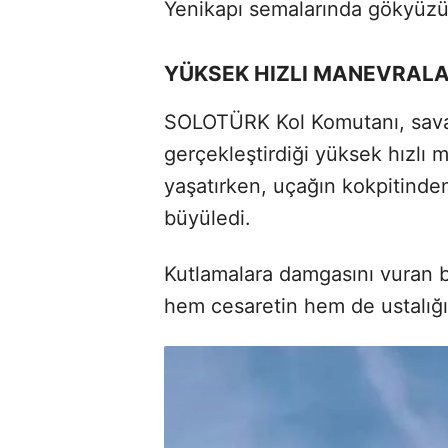
Yenikapı semalarında gökyüzü
YÜKSEK HIZLI MANEVRALA
SOLOTÜRK Kol Komutanı, savaş
gerçekleştirdiği yüksek hızlı 
yaşatırken, uçağın kokpitinden
büyüledi.
Kutlamalara damgasını vuran 
hem cesaretin hem de ustalığın 