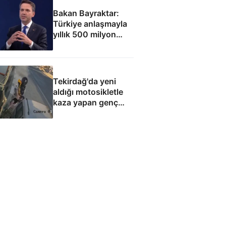
Bakan Bayraktar:
Türkiye anlaşmayla
yıllık 500 milyon
dolar taşıma geliri
elde edecek
Tekirdağ'da yeni
aldığı motosikletle
kaza yapan genç
can verdi