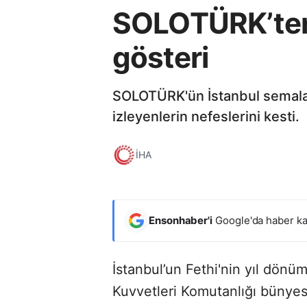
SOLOTÜRK’ten 
gösteri
SOLOTÜRK'ün İstanbul semaların
izleyenlerin nefeslerini kesti.
İHA
Ensonhaber'i
Google'da haber ka
İstanbul’un Fethi'nin yıl dön
Kuvvetleri Komutanlığı bünye