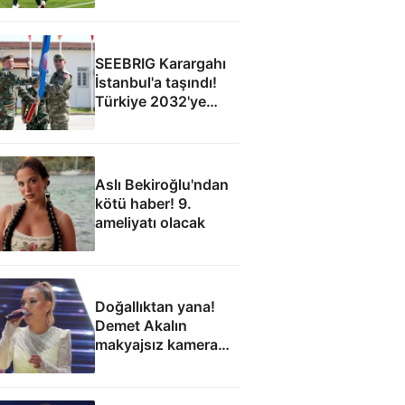
SEEBRIG Karargahı
İstanbul'a taşındı!
Türkiye 2032'ye
kadar ev sahibi
Aslı Bekiroğlu'ndan
kötü haber! 9.
ameliyatı olacak
Doğallıktan yana!
Demet Akalın
makyajsız kamera
karşısına geçti