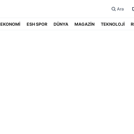
Ara
EKONOMİ
ESH SPOR
DÜNYA
MAGAZİN
TEKNOLOJİ
R