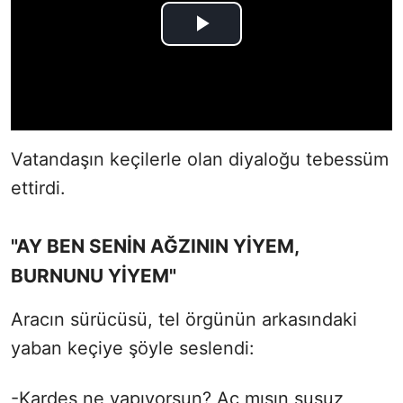
Vatandaşın keçilerle olan diyaloğu tebessüm
ettirdi.
"AY BEN SENİN AĞZININ YİYEM,
BURNUNU YİYEM"
Aracın sürücüsü, tel örgünün arkasındaki
yaban keçiye şöyle seslendi:
-Kardeş ne yapıyorsun? Aç mısın susuz