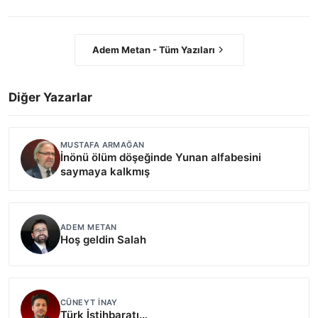
Adem Metan - Tüm Yazıları
Diğer Yazarlar
MUSTAFA ARMAĞAN
İnönü ölüm döşeğinde Yunan alfabesini
saymaya kalkmış
ADEM METAN
Hoş geldin Salah
CÜNEYT İNAY
Türk İstihbaratı…