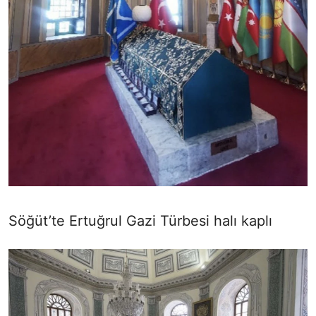
Söğüt’te Ertuğrul Gazi Türbesi halı kaplı