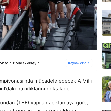
ynağınız olarak ekleyin
Kaynak ekle
mpiyonası'nda mücadele edecek A Milli
l'daki hazırlıklarını noktaladı.
undan (TBF) yapılan açıklamaya göre,
eki antrenman başantrenör Ekrem