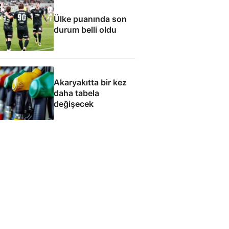
Ülke puanında son
durum belli oldu
Akaryakıtta bir kez
daha tabela
değişecek