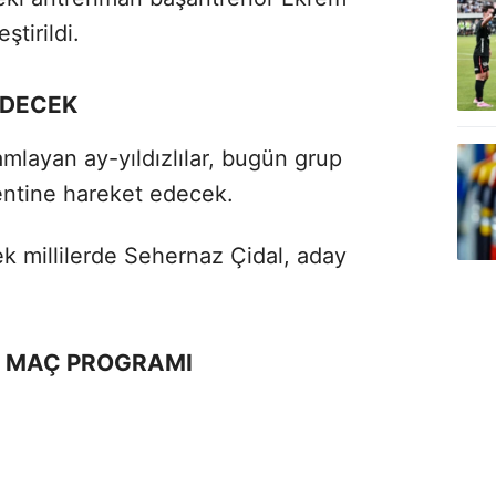
tirildi.
İDECEK
mamlayan ay-yıldızlılar, bugün grup
kentine hareket edecek.
k millilerde Sehernaz Çidal, aday
Kİ MAÇ PROGRAMI