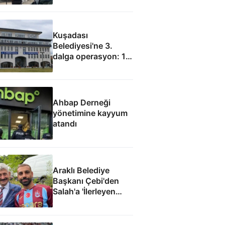
Kuşadası
Belediyesi'ne 3.
dalga operasyon: 15
gözaltı
Ahbap Derneği
yönetimine kayyum
atandı
Araklı Belediye
Başkanı Çebi'den
Salah'a 'İlerleyen
yıllarda Mısır'a
dönme Araklı'da
yaşa' teklifi