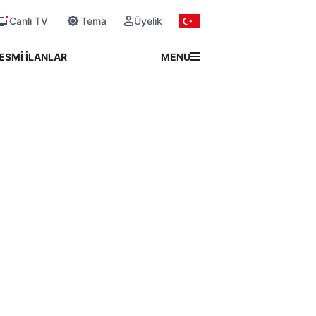
Canlı TV
Tema
Üyelik
MENU
ESMİ İLANLAR