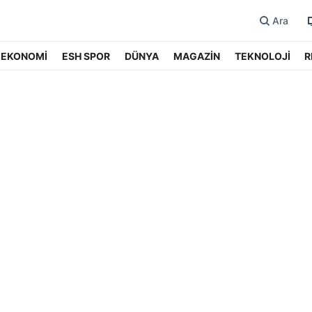
Ara
EKONOMİ
ESH SPOR
DÜNYA
MAGAZİN
TEKNOLOJİ
R