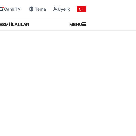
Canlı TV
Tema
Üyelik
MENU
ESMİ İLANLAR