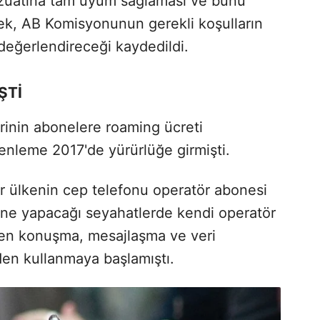
zuatına tam uyum sağlaması ve bunu
rek, AB Komisyonunun gerekli koşulların
i değerlendireceği kaydedildi.
ŞTİ
rinin abonelere roaming ücreti
nleme 2017'de yürürlüğe girmişti.
r ülkenin cep telefonu operatör abonesi
sine yapacağı seyahatlerde kendi operatör
den konuşma, mesajlaşma ve veri
den kullanmaya başlamıştı.