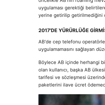
öncelikle AB'nin roaming mev
uygulaması gerektiği belirtile
yerine getirilip getirilmediğin
2017'DE YÜRÜRLÜĞE GİRMİ
AB'de cep telefonu operatörle
uygulamamasını sağlayan düze
Böylece AB içinde herhangi bi
olan kullanıcı, başka AB ülke
tarifesi ve sözleşmesi üzerin
paketlerini ilave ücret ödeme