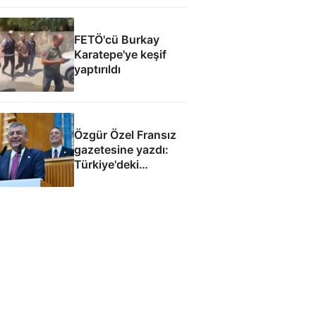
tespitler dosyada
FETÖ'cü Burkay
Karatepe'ye keşif
yaptırıldı
Özgür Özel Fransız
gazetesine yazdı:
Türkiye'deki
demokrasi
Avrupa'nın
geleceğini etkiler