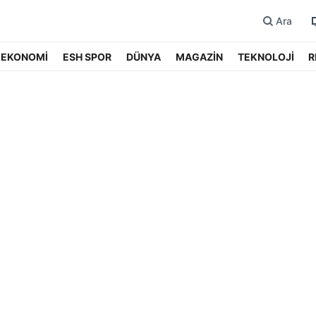
Ara
EKONOMİ
ESH SPOR
DÜNYA
MAGAZİN
TEKNOLOJİ
R