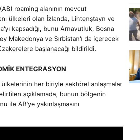
n (AB) roaming alanının mevcut
ı ülkeleri olan İzlanda, Lihtenştayn ve
a'yı kapsadığı, bunu Arnavutluk, Bosna
ey Makedonya ve Sırbistan'ı da içerecek
akerelere başlanacağı bildirildi.
NOMİK ENTEGRASYON
lkelerinin her biriyle sektörel anlaşmalar
elirtilen açıklamada, bunun bölgenin
nu ile AB'ye yakınlaşmasını