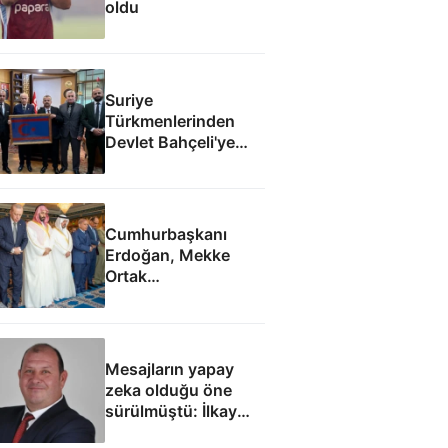
oldu
Suriye
Türkmenlerinden
Devlet Bahçeli'ye
ziyaret: Suriye
ordusunda yeniden
yapılanma gündemi
Cumhurbaşkanı
Erdoğan, Mekke
Ortak
Anlaşması'ndan
sonra cuma namazı
kıldı
Mesajların yapay
zeka olduğu öne
sürülmüştü: İlkay
Çiçek'le ilgili yeni