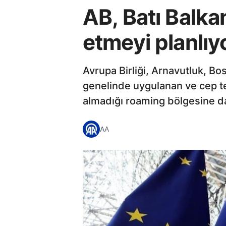
AB, Batı Balka
etmeyi planlıy
Avrupa Birliği, Arnavutluk, B
genelinde uygulanan ve cep te
almadığı roaming bölgesine d
AA