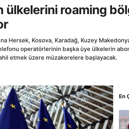
n ülkelerini roaming böl
or
osna Hersek, Kosova, Karadağ, Kuzey Makedonya v
lefonu operatörlerinin başka üye ülkelerin abo
ahil etmek üzere müzakerelere başlayacak.
En 