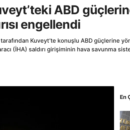
uveyt’teki ABD güçlerin
ırısı engellendi
tarafından Kuveyt’te konuşlu ABD güçlerine yöne
 aracı (İHA) saldırı girişiminin hava savunma sist
En 