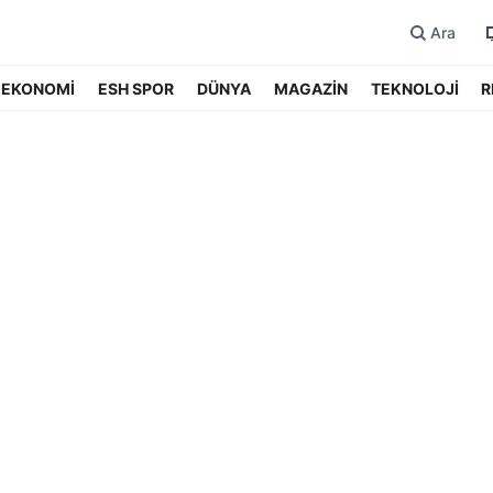
Ara
EKONOMİ
ESH SPOR
DÜNYA
MAGAZİN
TEKNOLOJİ
R