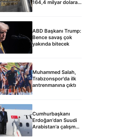
164,4 milyar dolara
yükseldi
ABD Başkanı Trump:
Bence savaş çok
yakında bitecek
Muhammed Salah,
Trabzonspor'da ilk
antrenmanına çıktı
Cumhurbaşkanı
Erdoğan'dan Suudi
Arabistan'a çalışma
ziyareti