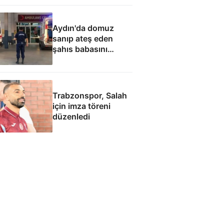
Aydın'da domuz
sanıp ateş eden
şahıs babasını
öldürdü
Trabzonspor, Salah
için imza töreni
düzenledi