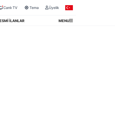
Canlı TV
Tema
Üyelik
MENU
ESMİ İLANLAR