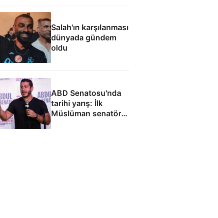
Salah'ın karşılanması
dünyada gündem
oldu
ABD Senatosu'nda
tarihi yarış: İlk
Müslüman senatör
olmaya hazırlanıyor