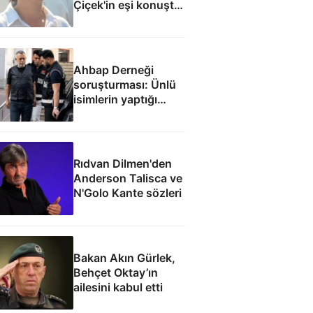
Çiçek'in eşi konuştu:
Mesajlara
inanmıyorum
Ahbap Derneği
soruşturması: Ünlü
isimlerin yaptığı
bağışlar
Rıdvan Dilmen'den
Anderson Talisca ve
N'Golo Kante sözleri
Bakan Akın Gürlek,
Behçet Oktay’ın
ailesini kabul etti