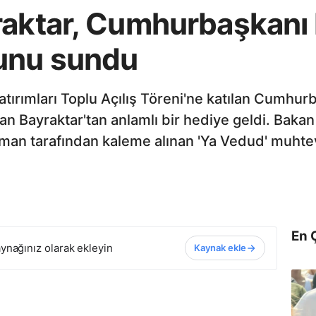
raktar, Cumhurbaşkanı 
unu sundu
 Yatırımları Toplu Açılış Töreni'ne katılan Cumhu
lan Bayraktar'tan anlamlı bir hediye geldi. Bak
man tarafından kaleme alınan 'Ya Vedud' muhtev
En 
ynağınız olarak ekleyin
Kaynak ekle