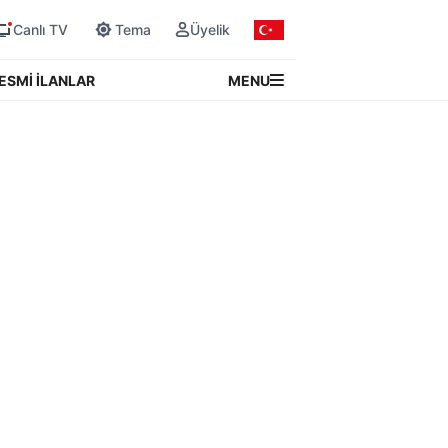
Canlı TV
Tema
Üyelik
MENU
ESMİ İLANLAR