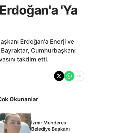
Erdoğan'a 'Ya
rbaşkanı Erdoğan'a Enerji ve
an Bayraktar, Cumhurbaşkanı
asını takdim etti.
Çok Okunanlar
İzmir Menderes
Belediye Başkanı