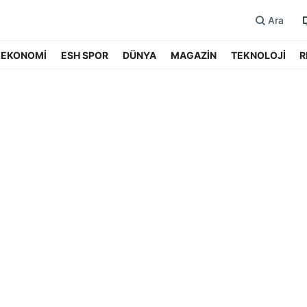
Ara
EKONOMİ
ESH SPOR
DÜNYA
MAGAZİN
TEKNOLOJİ
R