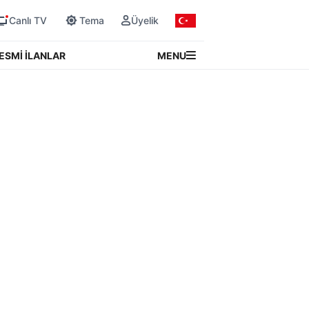
Canlı TV
Tema
Üyelik
MENU
ESMİ İLANLAR