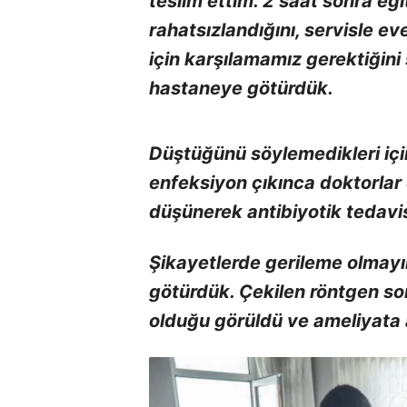
teslim ettim. 2 saat sonra e
rahatsızlandığını, servisle e
için karşılamamız gerektiğini
hastaneye götürdük.
Düştüğünü söylemedikleri için
enfeksiyon çıkınca doktorlar
düşünerek antibiyotik tedavis
Şikayetlerde gerileme olmay
götürdük. Çekilen röntgen so
olduğu görüldü ve ameliyata a