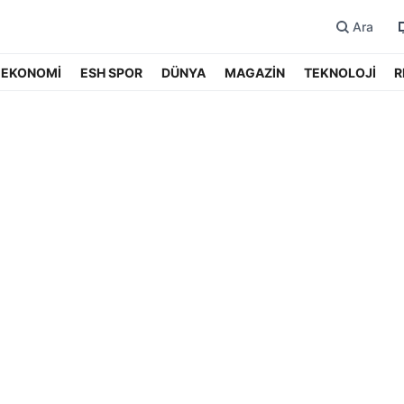
Ara
EKONOMİ
ESH SPOR
DÜNYA
MAGAZİN
TEKNOLOJİ
R