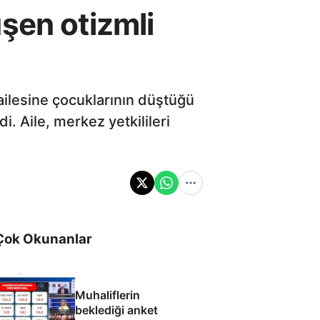
şen otizmli
ailesine çocuklarının düştüğü
i. Aile, merkez yetkilileri
Çok Okunanlar
Muhaliflerin
beklediği anket