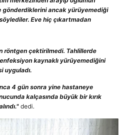
ğitim merkezinden arayıp oğlumun
ve gönderdiklerini ancak yürüyemediği
 söylediler. Eve hiç çıkartmadan
 röntgen çektirilmedi. Tahlillerde
 enfeksiyon kaynaklı yürüyemediğini
i uyguladı.
ınca 4 gün sonra yine hastaneye
nucunda kalçasında büyük bir kırık
lındı."
dedi.