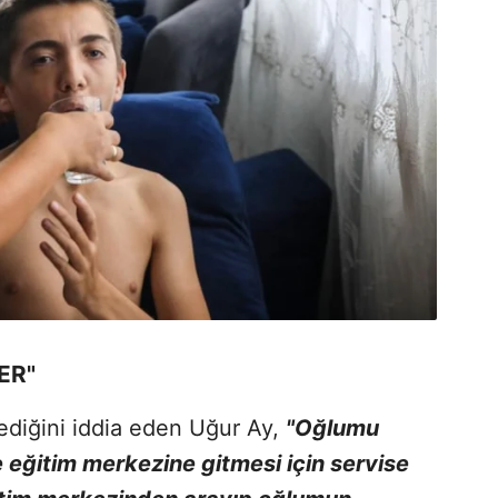
ER"
zlediğini iddia eden Uğur Ay,
"Oğlumu
e eğitim merkezine gitmesi için servise