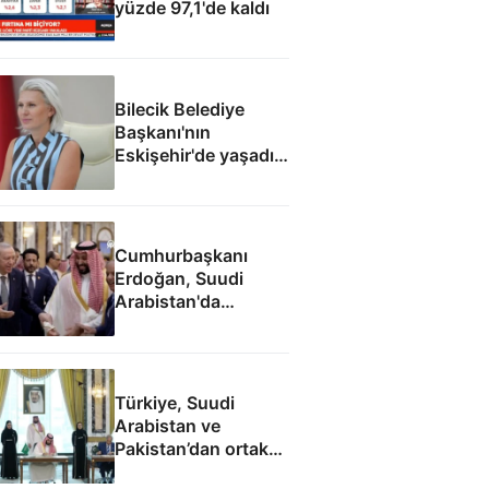
yüzde 97,1'de kaldı
Bilecik Belediye
Başkanı'nın
Eskişehir'de yaşadığı
ortaya çıktı
Cumhurbaşkanı
Erdoğan, Suudi
Arabistan'da
liderlerle ayaküstü
sohbet etti
Türkiye, Suudi
Arabistan ve
Pakistan’dan ortak
savunma