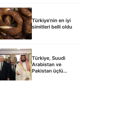
anlaşmasının tam
metni
Türkiye'nin en iyi
simitleri belli oldu
Türkiye, Suudi
Arabistan ve
Pakistan üçlü
savunma anlaşması
imzaladı