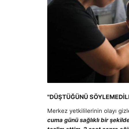
"DÜŞTÜĞÜNÜ SÖYLEMEDİL
Merkez yetkililerinin olayı gi
cuma günü sağlıklı bir şekild