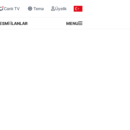
Canlı TV
Tema
Üyelik
MENU
ESMİ İLANLAR