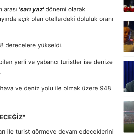
m arası
'sarı yaz'
dönemi olarak
yında açık olan otellerdeki doluluk oranı
28 derecelere yükseldi.
bilen yerli ve yabancı turistler ise denize
.
hava ve deniz yolu ile olmak üzere 948
ECEĞİZ"
arı ile turist görmeye devam edeceklerini