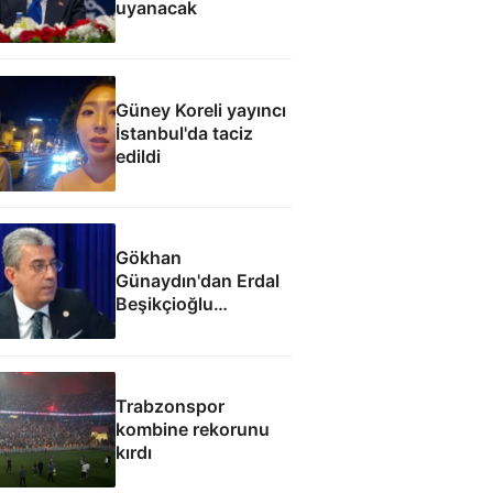
uyanacak
Güney Koreli yayıncı
İstanbul'da taciz
edildi
Gökhan
Günaydın'dan Erdal
Beşikçioğlu
eleştirisi: Siz kamu
görevinizi nasıl
yapıyorsunuz
Trabzonspor
kombine rekorunu
kırdı