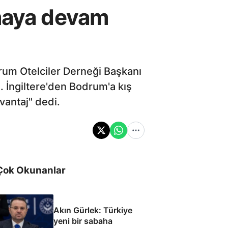
amaya devam
drum Otelciler Derneği Başkanı
 İngiltere'den Bodrum'a kış
vantaj" dedi.
Çok Okunanlar
Akın Gürlek: Türkiye
yeni bir sabaha