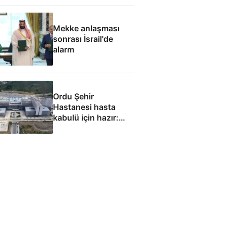
Mekke anlaşması
sonrası İsrail'de
alarm
Ordu Şehir
Hastanesi hasta
kabulü için hazır:
Eylül ayında
başlaması
hedefleniyor