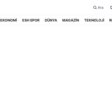
Ara
EKONOMİ
ESH SPOR
DÜNYA
MAGAZİN
TEKNOLOJİ
R