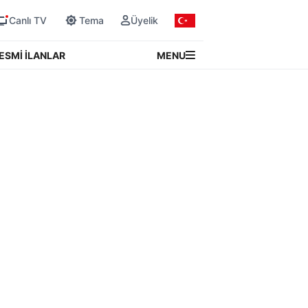
Canlı TV
Tema
Üyelik
MENU
ESMİ İLANLAR