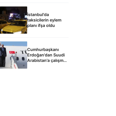
İstanbul'da
taksicilerin eylem
planı ifşa oldu
Cumhurbaşkanı
Erdoğan'dan Suudi
Arabistan'a çalışma
ziyareti