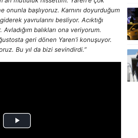
 an mutluluk hissettim. Yaren'e çok
ne onunla başlıyoruz. Karnını doyurduğum
iderek yavrularını besliyor. Acıktığı
Avladığım balıkları ona veriyorum.
ğustosta geri dönen Yaren'i konuşuyor.
uz. Bu yıl da bizi sevindirdi.”