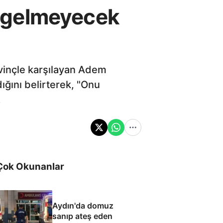
 gelmeyecek
vinçle karşılayan Adem
ığını belirterek, "Onu
.
Çok Okunanlar
Aydın'da domuz
sanıp ateş eden