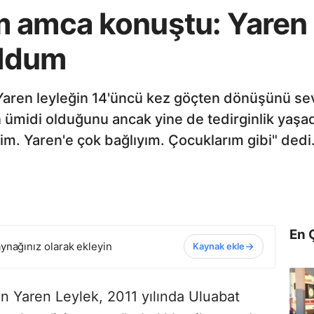
m amca konuştu: Yaren
oldum
Yaren leyleğin 14'üncü kez göçten dönüşünü se
 ümidi olduğunu ancak yine de tedirginlik yaşad
m. Yaren'e çok bağlıyım. Çocuklarım gibi" dedi
En 
ynağınız olarak ekleyin
Kaynak ekle
len Yaren Leylek, 2011 yılında Uluabat