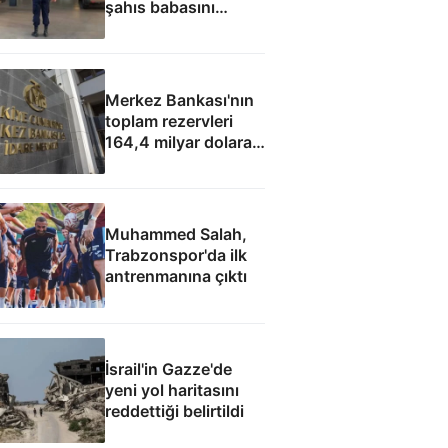
şahıs babasını
öldürdü
Merkez Bankası'nın
toplam rezervleri
164,4 milyar dolara
yükseldi
Muhammed Salah,
Trabzonspor'da ilk
antrenmanına çıktı
İsrail'in Gazze'de
yeni yol haritasını
reddettiği belirtildi