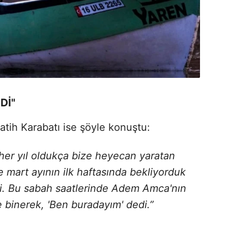
Dİ"
tih Karabatı ise şöyle konuştu:
 her yıl oldukça bize heyecan yaratan
 mart ayının ilk haftasında bekliyorduk
di. Bu sabah saatlerinde Adem Amca'nın
 binerek, 'Ben buradayım' dedi.”