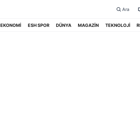
Ara
EKONOMİ
ESH SPOR
DÜNYA
MAGAZİN
TEKNOLOJİ
R