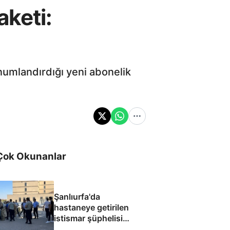
aketi:
numlandırdığı yeni abonelik
Çok Okunanlar
Şanlıurfa'da
hastaneye getirilen
istismar şüphelisi
silahlı saldırıda