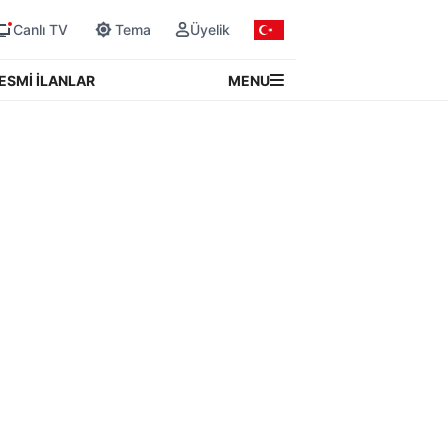
Canlı TV
Tema
Üyelik
MENU
ESMİ İLANLAR