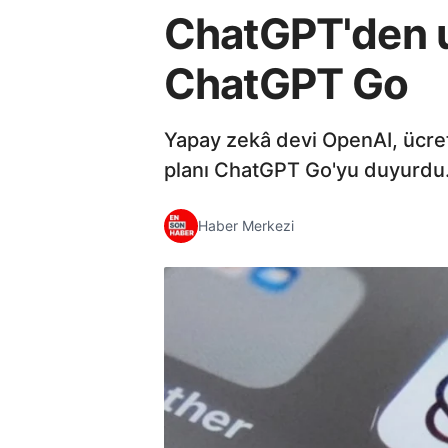
ChatGPT'den uy
ChatGPT Go
Yapay zekâ devi OpenAI, ücret
planı ChatGPT Go'yu duyurdu
Haber Merkezi