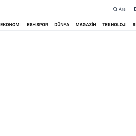
Ara
EKONOMİ
ESH SPOR
DÜNYA
MAGAZİN
TEKNOLOJİ
R