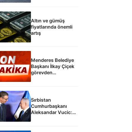
öldürüldü
Altın ve gümüş
fiyatlarında önemli
artış
Menderes Belediye
Başkanı İlkay Çiçek
görevden
uzaklaştırıldı
Sırbistan
Cumhurbaşkanı
Aleksandar Vucic:
İsrail ile SİHA
fabrikası açacağız