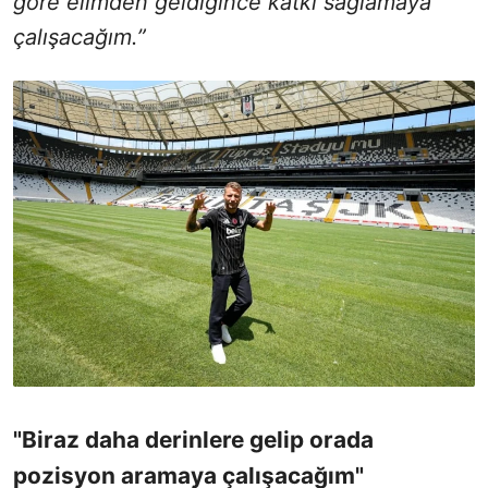
göre elimden geldiğince katkı sağlamaya
çalışacağım.”
"Biraz daha derinlere gelip orada
pozisyon aramaya çalışacağım"