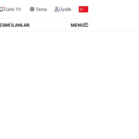
Canlı TV
Tema
Üyelik
MENU
ESMİ İLANLAR