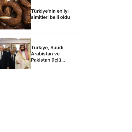
Türkiye'nin en iyi
simitleri belli oldu
Türkiye, Suudi
Arabistan ve
Pakistan üçlü
savunma anlaşması
imzaladı