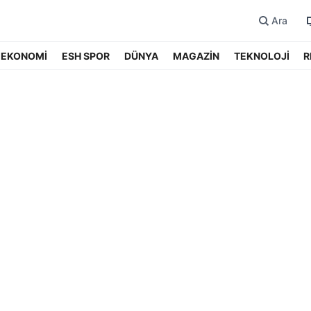
Ara
EKONOMİ
ESH SPOR
DÜNYA
MAGAZİN
TEKNOLOJİ
R