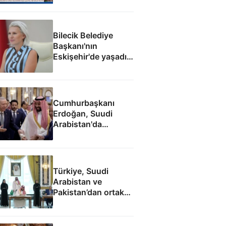
Bilecik Belediye
Başkanı'nın
Eskişehir'de yaşadığı
ortaya çıktı
Cumhurbaşkanı
Erdoğan, Suudi
Arabistan'da
liderlerle ayaküstü
sohbet etti
Türkiye, Suudi
Arabistan ve
Pakistan’dan ortak
savunma
anlaşmasının tam
metni