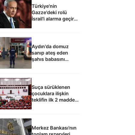
Türkiye'nin
Gazze'deki rolü
İsrail'i alarma geçirdi:
Netanyahu'dan ABD
hamlesi
Aydın'da domuz
sanıp ateş eden
şahıs babasını
öldürdü
Suça sürüklenen
çocuklara ilişkin
teklifin ilk 2 maddesi
kabul edildi
Merkez Bankası'nın
toplam rezervleri