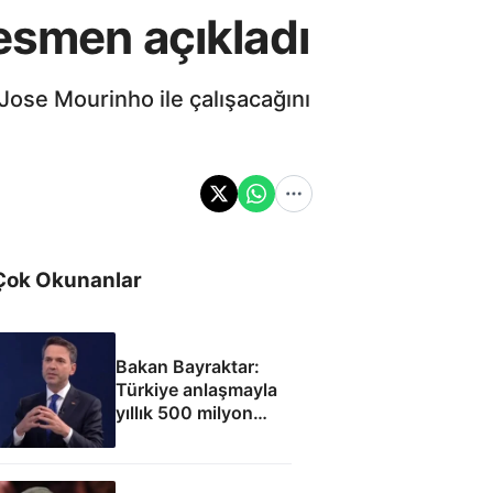
esmen açıkladı
Jose Mourinho ile çalışacağını
Çok Okunanlar
Bakan Bayraktar:
Türkiye anlaşmayla
yıllık 500 milyon
dolar taşıma geliri
elde edecek