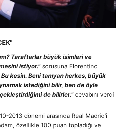
CEK"
mı? Taraftarlar büyük isimleri ve
esini istiyor."
sorusuna Florentino
 Bu kesin. Beni tanıyan herkes, büyük
namak istediğini bilir, ben de öyle
kleştirdiğimi de bilirler."
cevabını verdi
0-2013 dönemi arasında Real Madrid'i
k adam, özellikle 100 puan topladığı ve