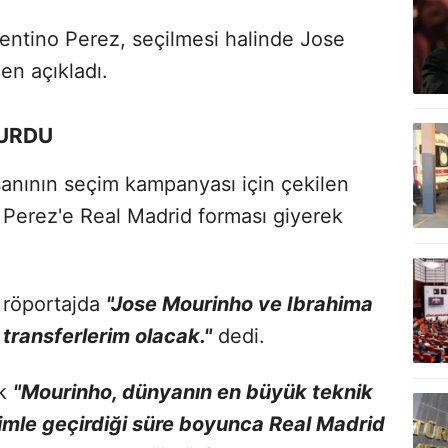
entino Perez, seçilmesi halinde Jose
en açıkladı.
YURDU
sanının seçim kampanyası için çekilen
o Perez'e Real Madrid forması giyerek
i röportajda
"Jose Mourinho ve Ibrahima
 transferlerim olacak."
dedi.
ak
"Mourinho, dünyanın en büyük teknik
izimle geçirdiği süre boyunca Real Madrid