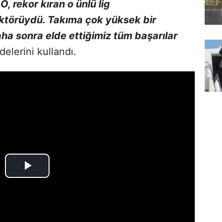
 O, rekor kıran o ünlü lig
ktörüydü. Takıma çok yüksek bir
aha sonra elde ettiğimiz tüm başarılar
delerini kullandı.