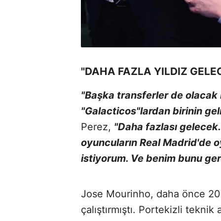
"DAHA FAZLA YILDIZ GELE
"Başka transferler de olacak 
"Galacticos"lardan birinin gelm
Perez,
"Daha fazlası gelecek.
oyuncuların Real Madrid'de oy
istiyorum. Ve benim bunu gerçe
Jose Mourinho, daha önce 201
çalıştırmıştı. Portekizli tekni