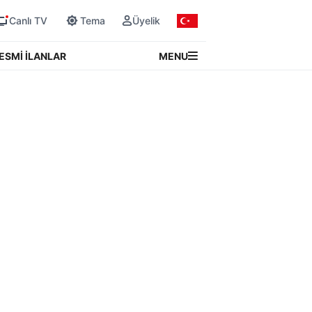
Canlı TV
Tema
Üyelik
MENU
ESMİ İLANLAR