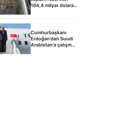
164,4 milyar dolara
yükseldi
Cumhurbaşkanı
Erdoğan'dan Suudi
Arabistan'a çalışma
ziyareti