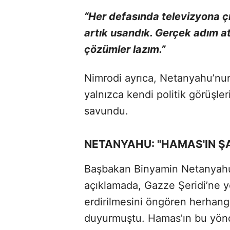
“Her defasında televizyona 
artık usandık. Gerçek adım at
çözümler lazım.”
Nimrodi ayrıca, Netanyahu’nun e
yalnızca kendi politik görüşle
savundu.
NETANYAHU: "HAMAS'IN Ş
Başbakan Binyamin Netanyahu i
açıklamada, Gazze Şeridi’ne yön
erdirilmesini öngören herhang
duyurmuştu. Hamas’ın bu yönd