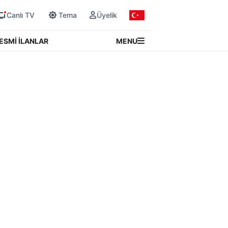
Canlı TV
Tema
Üyelik
MENU
ESMİ İLANLAR