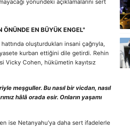
mayacağı yönündeki açıklamalarını sert
 ÖNÜNDE EN BÜYÜK ENGEL"
r hattında oluşturdukları insani çağrıyla,
yasete kurban ettiğini dile getirdi. Rehin
si Vicky Cohen, hükümetin kayıtsız
:
le meşguller. Bu nasıl bir vicdan, nasıl
rımız hâlâ orada esir. Onların yaşamı
n ise Netanyahu’ya daha sert ifadelerle