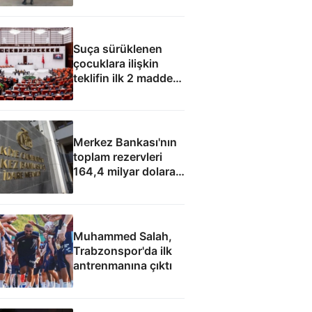
Suça sürüklenen
çocuklara ilişkin
teklifin ilk 2 maddesi
kabul edildi
Merkez Bankası'nın
toplam rezervleri
164,4 milyar dolara
yükseldi
Muhammed Salah,
Trabzonspor'da ilk
antrenmanına çıktı