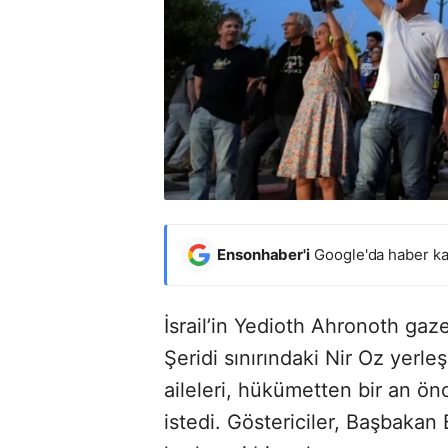
Ensonhaber'i
Google'da haber ka
İsrail’in Yedioth Ahronoth ga
Şeridi sınırındaki Nir Oz yerleş
aileleri, hükümetten bir an ön
istedi. Göstericiler, Başbaka