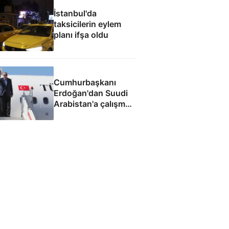
İstanbul'da
taksicilerin eylem
planı ifşa oldu
Cumhurbaşkanı
Erdoğan'dan Suudi
Arabistan'a çalışma
ziyareti