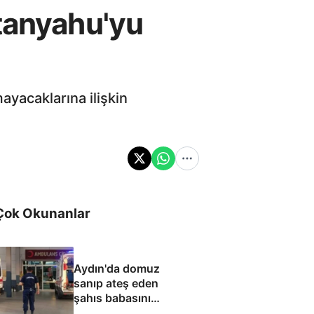
Netanyahu'yu
ayacaklarına ilişkin
Çok Okunanlar
Aydın'da domuz
sanıp ateş eden
şahıs babasını
öldürdü