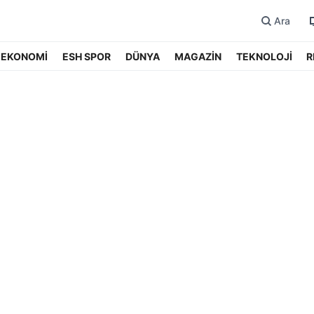
Ara
EKONOMİ
ESH SPOR
DÜNYA
MAGAZİN
TEKNOLOJİ
R