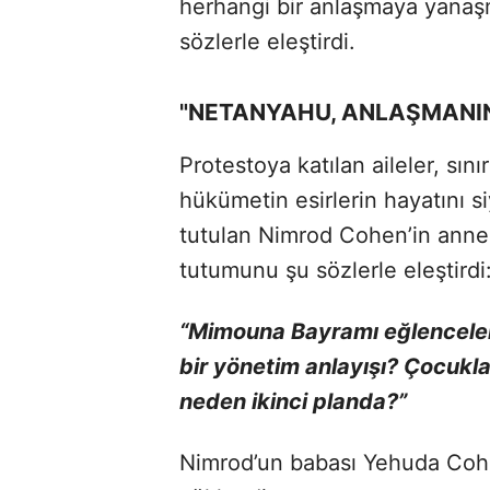
herhangi bir anlaşmaya yanaş
sözlerle eleştirdi.
"NETANYAHU, ANLAŞMANIN
Protestoya katılan aileler, sını
hükümetin esirlerin hayatını si
tutulan Nimrod Cohen’in anne
tutumunu şu sözlerle eleştirdi
“Mimouna Bayramı eğlenceleriy
bir yönetim anlayışı? Çocukla
neden ikinci planda?”
Nimrod’un babası Yehuda Cohe