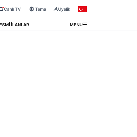
Canlı TV
Tema
Üyelik
MENU
ESMİ İLANLAR