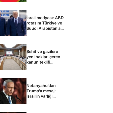
İsrail medyası: ABD
rotasını Türkiye ve
Suudi Arabistan'a
çevirdi
Şehit ve gazilere
yeni haklar içeren
kanun teklifi
komisyondan geçti
Netanyahu'dan
Trump'a mesaj:
İsrail'in varlığı
müzakere konusu
olamaz