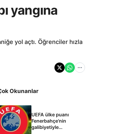
pı yangına
iğe yol açtı. Öğrenciler hızla
Çok Okunanlar
UEFA ülke puanı
Fenerbahçe'nin
galibiyetiyle
güncellendi