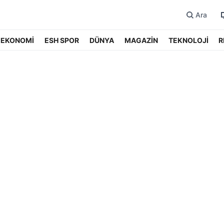
Ara
EKONOMİ
ESH SPOR
DÜNYA
MAGAZİN
TEKNOLOJİ
R