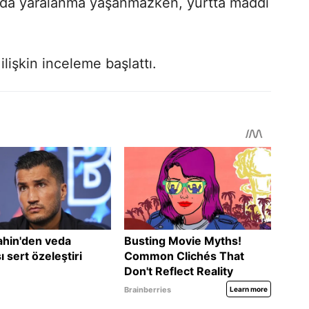
a da yaralanma yaşanmazken, yurtta maddi
ilişkin inceleme başlattı.