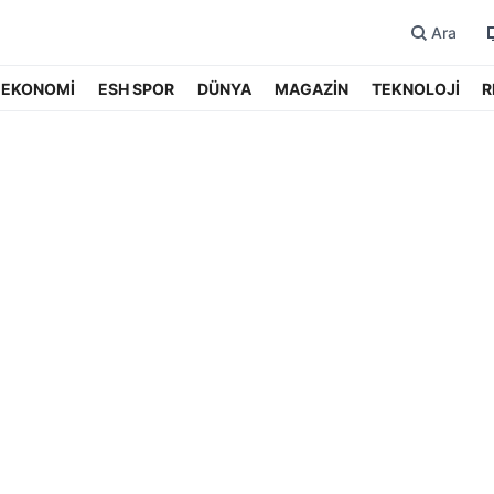
Ara
EKONOMİ
ESH SPOR
DÜNYA
MAGAZİN
TEKNOLOJİ
R