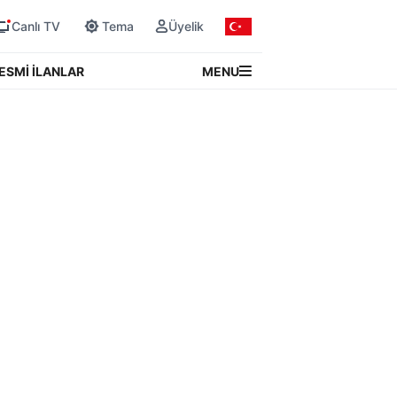
Canlı TV
Tema
Üyelik
MENU
ESMİ İLANLAR