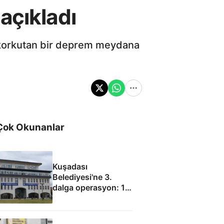
açıkladı
 korkutan bir deprem meydana
Çok Okunanlar
Kuşadası
Belediyesi'ne 3.
dalga operasyon: 15
gözaltı