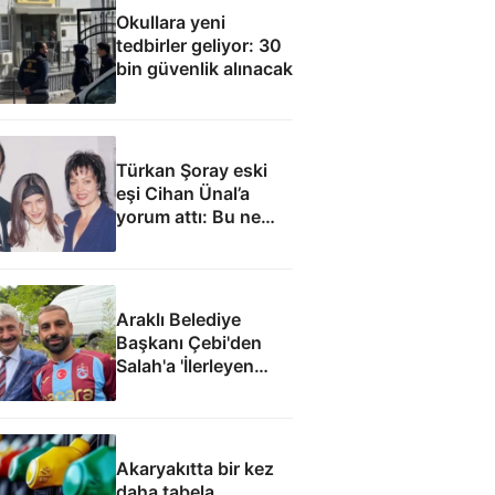
Okullara yeni
tedbirler geliyor: 30
bin güvenlik alınacak
Türkan Şoray eski
eşi Cihan Ünal’a
yorum attı: Bu ne
yakışıklılık
Araklı Belediye
Başkanı Çebi'den
Salah'a 'İlerleyen
yıllarda Mısır'a
dönme Araklı'da
yaşa' teklifi
Akaryakıtta bir kez
daha tabela