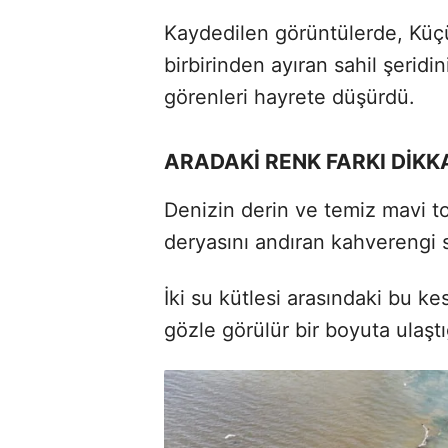
Kaydedilen görüntülerde, Küç
birbirinden ayıran sahil şeridi
görenleri hayrete düşürdü.
ARADAKİ RENK FARKI DİKK
Denizin derin ve temiz mavi to
deryasını andıran kahverengi s
İki su kütlesi arasındaki bu kes
gözle görülür bir boyuta ulaştığ