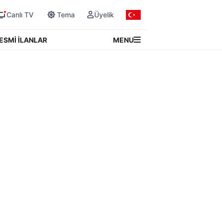
Canlı TV
Tema
Üyelik
MENU
ESMİ İLANLAR