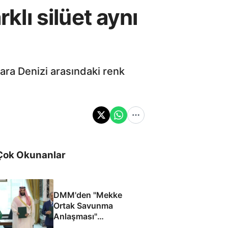
klı silüet aynı
ra Denizi arasındaki renk
Çok Okunanlar
DMM'den "Mekke
Ortak Savunma
Anlaşması"
iddialarına yalanlama