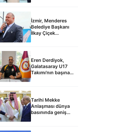
İzmir, Menderes
Belediye Başkanı
İlkay Çiçek
tutuklandı
Eren Derdiyok,
Galatasaray U17
Takımı'nın başına
geçti
Tarihi Mekke
Anlaşması dünya
basınında geniş
yankı uyandırdı