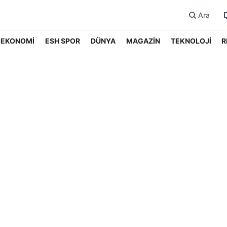
Ara
EKONOMİ
ESH SPOR
DÜNYA
MAGAZİN
TEKNOLOJİ
R