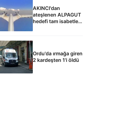
AKINCI'dan
ateşlenen ALPAGUT
hedefi tam isabetle
vurdu
Ordu'da ırmağa giren
2 kardeşten 1'i öldü