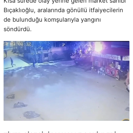
Kısa sürede olay yerine gelen market sahibi
Bıçaklıoğlu, aralarında gönüllü itfaiyecilerin
de bulunduğu komşularıyla yangını
söndürdü.