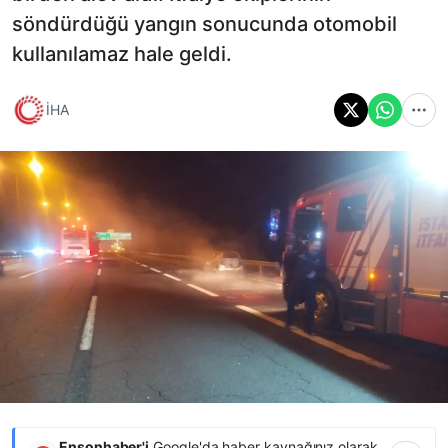
söndürdüğü yangın sonucunda otomobil
kullanılamaz hale geldi.
İHA
Ensonhaber'i
Google'da haber kaynağınız olarak