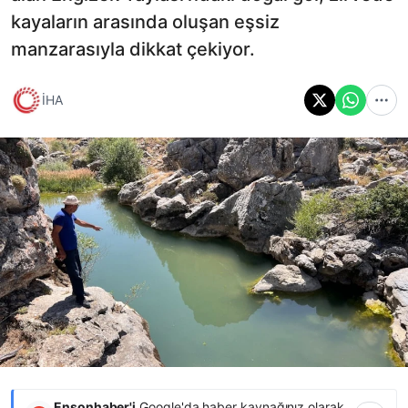
kayaların arasında oluşan eşsiz
manzarasıyla dikkat çekiyor.
İHA
Ensonhaber'i
Google'da haber kaynağınız olarak