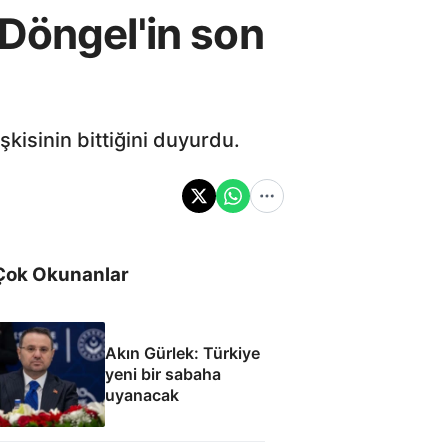
Döngel'in son
kisinin bittiğini duyurdu.
Çok Okunanlar
Akın Gürlek: Türkiye
yeni bir sabaha
uyanacak