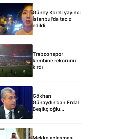
Güney Koreli yayıncı
İstanbul'da taciz
edildi
Trabzonspor
kombine rekorunu
kırdı
Gökhan
Günaydın'dan Erdal
Beşikçioğlu
eleştirisi: Siz kamu
görevinizi nasıl
yapıyorsunuz
Mekke anlaşması