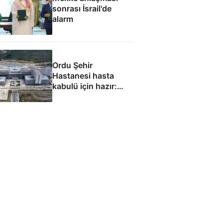
sonrası İsrail'de
alarm
Ordu Şehir
Hastanesi hasta
kabulü için hazır:
Eylül ayında
başlaması
hedefleniyor