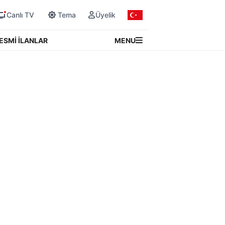
Canlı TV
Tema
Üyelik
MENU
ESMİ İLANLAR