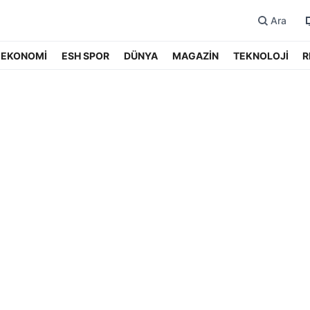
Ara
EKONOMİ
ESH SPOR
DÜNYA
MAGAZİN
TEKNOLOJİ
R