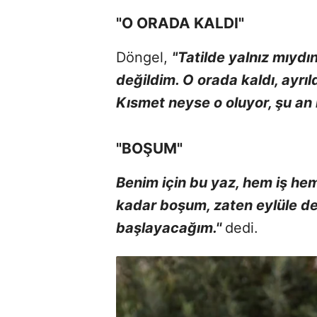
"O ORADA KALDI"
Döngel,
"Tatilde yalnız mıydın
değildim. O orada kaldı, ayrıl
Kısmet neyse o oluyor, şu an 
"BOŞUM"
Benim için bu yaz, hem iş hem 
kadar boşum, zaten eylüle de
başlayacağım.''
dedi.