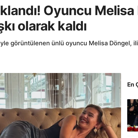
aklandı! Oyuncu Melisa 
aşkı olarak kaldı
iyle görüntülenen ünlü oyuncu Melisa Döngel, iliş
En 