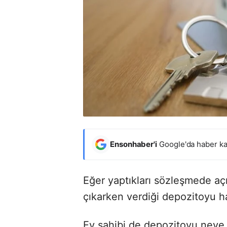
Ensonhaber'i
Google'da haber ka
Eğer yaptıkları sözleşmede açı
çıkarken verdiği depozitoyu h
Ev sahibi de depozitoyu neye g