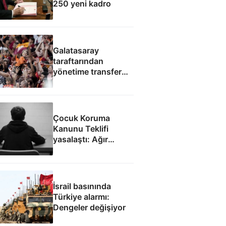
250 yeni kadro
Galatasaray
taraftarından
yönetime transfer
protestosu
Çocuk Koruma
Kanunu Teklifi
yasalaştı: Ağır
suçlarda ceza sınırı
yükseldi
İsrail basınında
Türkiye alarmı:
Dengeler değişiyor